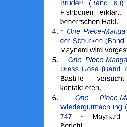
Bruder! (Band 60)
Fishbonen erklärt, 
beherrschen Haki.
↑
One Piece-Manga
der Schurken (Band 
Maynard wird vorgest
↑
One Piece-Mang
Dress Rosa (Band 7
Bastille versu
kontaktieren.
↑
One Piece-M
Wiedergutmachung (
747
~ Maynard ers
Bericht.