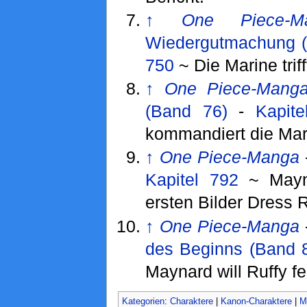
↑
One Piece-M
Wiedergutmachung (
750
~ Die Marine trif
↑
One Piece-Mang
(Band 76)
-
Kapite
kommandiert die Mar
↑
One Piece-Manga
Kapitel 792
~ Mayna
ersten Bilder Dress 
↑
One Piece-Manga
des Beginns (Band 
Maynard will Ruffy f
Kategorien
:
Charaktere
|
Kanon-Charaktere
|
M