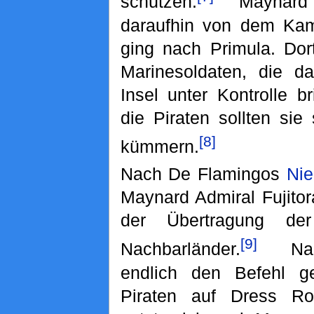
schützen.
Maynard 
daraufhin von dem Ka
ging nach Primula. Dort
Marinesoldaten, die d
Insel unter Kontrolle b
die Piraten sollten sie
[8]
kümmern.
Nach De Flamingos
Nie
Maynard Admiral Fujitor
der Übertragung de
[9]
Nachbarländer.
Nach
endlich den Befehl g
Piraten auf Dress Ro