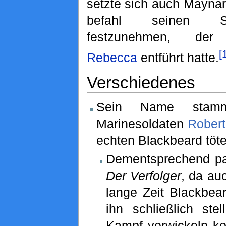
setzte sich auch Mayna
befahl seinen S
festzunehmen, der 
[
Rebecca
entführt hatte.
Verschiedenes
Sein Name stam
Marinesoldaten
Rober
echten Blackbeard töt
Dementsprechend pa
Der Verfolger
, da au
lange Zeit Blackbear
ihn schließlich ste
Kampf verwickeln ko