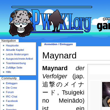
Navigation
Anmelden / Einloggen
Hauptseite
Aktuelle Kapitel
Maynard
Letzte Änderungen
Ausgezeichnete Artikel
Teambewerbung
Maynard
der
Zufällige Seite
Hilfe
Verfolger
(jap.
Community
追撃のメイナ
Einloggen
Die Crew
ード, Tsuigeki
Forum
IRC-Chat
no Meinādo)
Facebook
Twitter
ist ein
Spenden