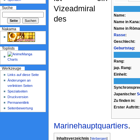
Vizeadmiral
Suche
Name:
des
Name in Kana:
Name in Rōmaj
Nakama
Rasse
:
Geschlecht:
Geburtstag
:
Toplists
Rang:
jap. Rang:
Werkzeuge
Einheit:
Links auf diese Seite
Änderungen an
verlinkten Seiten
Synchronspre
Spezialseiten
Japanischer
S
Druckversion
Zu finden in:
Permanentlink
Erster Auftritt:
Seitenbewertung
Marinehauptquartiers
.
Inhaltsverzeichnis
[
Verbergen
]