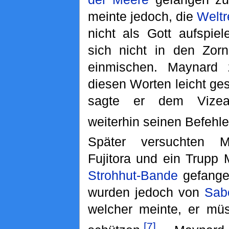
meinte jedoch, die
Weltr
nicht als Gott aufspie
sich nicht in den Zor
einmischen. Maynard 
diesen Worten leicht g
sagte er dem Vizead
weiterhin seinen Befehle
Später versuchten Ma
Fujitora und ein Trupp 
Strohhut-Bande
gefange
wurden jedoch von
Sab
welcher meinte, er mü
[7]