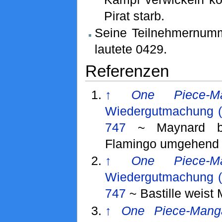
Pirat starb.
Seine Teilnehmernum
lautete 0429.
Referenzen
↑
One Piece-M
Wiedergutmachung (
747
~ Maynard bit
Flamingo umgehend z
↑
One Piece-M
Wiedergutmachung (
747
~ Bastille weist
↑
One Piece-Mang