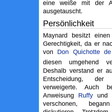
eine weiße mit der Au
ausgetauscht.
Persönlichkeit
Maynard besitzt einen
Gerechtigkeit, da er n
von
Don Quichotte de
diesen umgehend ver
Deshalb verstand er a
Entscheidung, der
verweigerte. Auch b
Anweisung
Ruffy
un
verschonen, bega
diskutieren. Trotzde