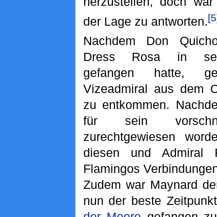
herzustellen, doch war
[5
der Lage zu antworten.
Nachdem Don Quicho
Dress Rosa in s
gefangen hatte, 
Vizeadmiral aus dem C
zu entkommen. Nachdem
für sein vorschn
zurechtgewiesen worde
diesen und Admiral 
Flamingos Verbindunge
Zudem war Maynard der
nun der beste Zeitpunk
der Meere
gefangen zu 