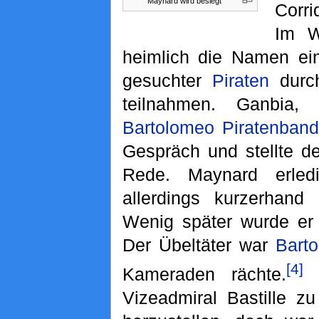
Maynard wird besiegt
Corri
Im W
heimlich die Namen ei
gesuchter
Piraten
durch
teilnahmen. Ganbia, S
Bartolomeo Piratenban
Gespräch und stellte d
Rede. Maynard erled
allerdings kurzerhand
Wenig später wurde er e
Der Übeltäter war
Bart
[4]
Kameraden rächte.
S
Vizeadmiral Bastille z