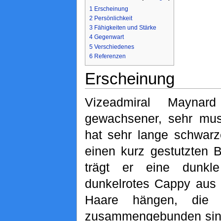
1
Erscheinung
2
Persönlichkeit
3
Fähigkeiten und Stärke
4
Gegenwart
5
Verschiedenes
6
Referenzen
Erscheinung
Vizeadmiral Maynar
gewachsener, sehr mus
hat sehr lange schwarz
einen kurz gestutzten 
trägt er eine dunkl
dunkelrotes Cappy aus
Haare hängen, die
zusammengebunden sind.