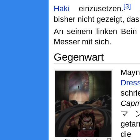
[3]
Haki
einzusetzen.
A
bisher nicht gezeigt, das
An seinem linken Bein 
Messer mit sich.
Gegenwart
Mayn
Dre
sch
Cap
マン,
geta
di