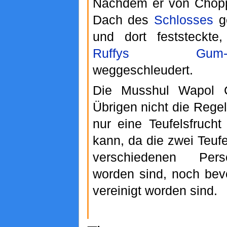
Nachdem er von Chopp
Dach des
Schlosses
ge
und dort feststeckte
Ruffys
Gum-
weggeschleudert.
Die Musshul Wapol C
Übrigen nicht die Rege
nur eine Teufelsfruch
kann, da die zwei Teufe
verschiedenen Per
worden sind, noch bev
vereinigt worden sind.