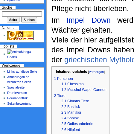
Pflege nicht überleben.
Suche
Im
Impel Down
werde
Wächter gehalten.
Nakama
Viele der hier aufgeliste
Toplists
des Impel Downs haben 
der
griechischen Mythol
Werkzeuge
Links auf diese Seite
Inhaltsverzeichnis
[
Verbergen
]
Änderungen an
1
Personen
verlinkten Seiten
1.1
Chessimo
Spezialseiten
1.2
Musshul Wapol Cannon
Druckversion
2
Tiere
Permanentlink
2.1
Gimons Tiere
Seitenbewertung
2.2
Basilisk
2.3
Mantikor
2.4
Sphinx
2.5
Gottesanbeterin
2.6
Nilpferd