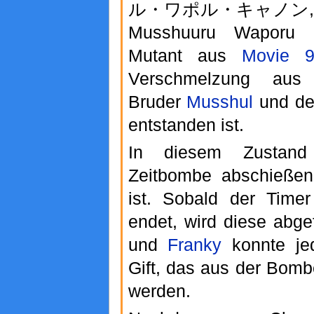
ル・ワポル・キャノン,
Musshuuru Waporu 
Mutant aus
Movie 
Verschmelzung aus
Bruder
Musshul
und d
entstanden ist.
In diesem Zustan
Zeitbombe abschießen,
ist. Sobald der Timer
endet, wird diese abg
und
Franky
konnte jed
Gift, das aus der Bombe
werden.