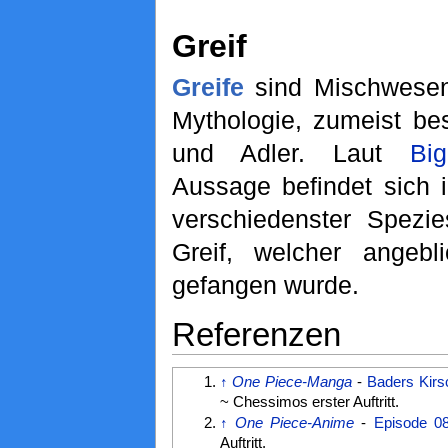
Greif
Greife
sind Mischwesen
Mythologie, zumeist b
und Adler. Laut
Bi
Aussage befindet sich 
verschiedenster Spezi
Greif, welcher angeb
gefangen wurde.
Referenzen
↑
One Piece-Manga
-
Baders Kir
~ Chessimos erster Auftritt.
↑
One Piece-Anime
-
Episode 0
Auftritt.