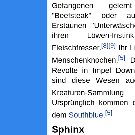
Gefangenen geler
"Beefsteak" oder 
Erstaunen "Unterwäsch
ihren Löwen-Inst
[8]
[9]
Fleischfresser.
Ihr L
[5]
Menschenknochen.
Du
Revolte in Impel Down
sind diese Wesen a
Kreaturen-Sammlun
Ursprünglich kommen d
[5]
dem
Southblue
.
Sphinx