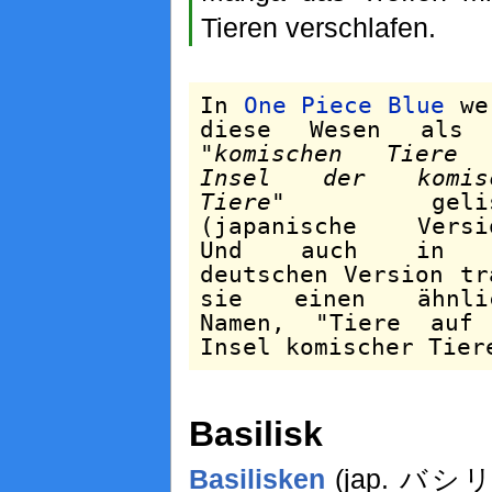
Tieren verschlafen.
In
One Piece Blue
we
diese Wesen als 
"
komischen Tiere
Insel der komisc
Tiere
" gelist
(japanische Versi
Und auch in 
deutschen Version tr
sie einen ähnlic
Namen, "Tiere auf
Insel komischer Tier
Basilisk
Basilisken
(jap. バシリ