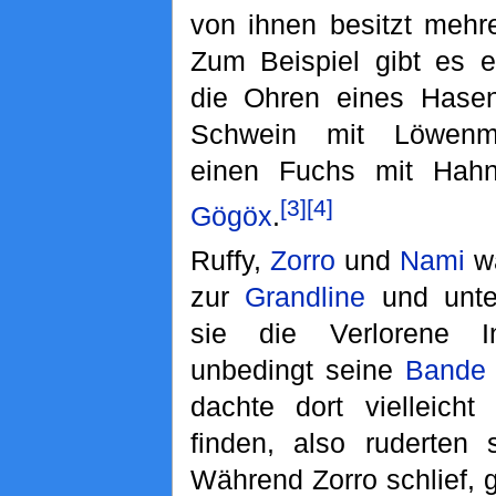
von ihnen besitzt mehr
Zum Beispiel gibt es e
die Ohren eines Hasen
Schwein mit Löwenm
einen Fuchs mit Ha
[3]
[4]
Gögöx
.
Ruffy,
Zorro
und
Nami
wa
zur
Grandline
und unte
sie die Verlorene I
unbedingt seine
Bande
dachte dort vielleich
finden, also ruderten 
Während Zorro schlief, 