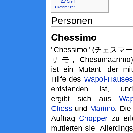
2.7
Greif
3
Referenzen
Personen
Chessimo
"Chessimo" (チェスマー
リモ, Chesumaarimo)
ist ein Mutant, der mit
Hilfe des
Wapol-Hauses
entstanden ist, und
ergibt sich aus
Wap
Chess
und
Marimo
. Die
Auftrag
Chopper
zu erl
mutierten sie. Allerding