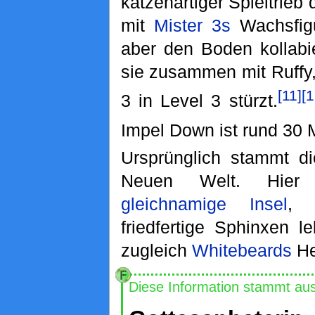
katzenartiger Spieltrieb 
mit
Mister 3s
Wachsfigu
aber den Boden kollabi
sie zusammen mit Ruffy
[11]
[1
3 in Level 3 stürzt.
Impel Down ist rund 30 
Ursprünglich stammt d
Neuen Welt. Hier
gleichnamige Insel
, 
friedfertige Sphinxen l
zugleich
Whitebeards
He
Diese Information stammt au