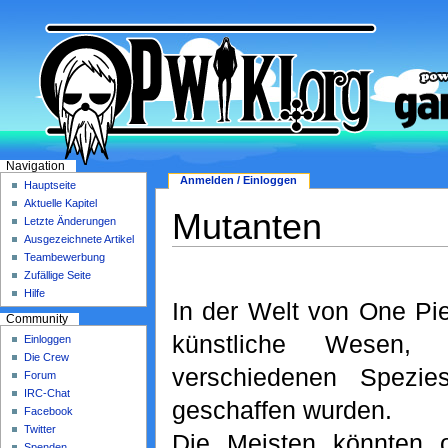
Navigation
Anmelden / Einloggen
Hauptseite
Aktuelle Kapitel
Mutanten
Letzte Änderungen
Ausgezeichnete Artikel
Teambewerbung
Zufällige Seite
Hilfe
In der Welt von One Pi
Community
künstliche Wesen,
Einloggen
Die Crew
verschiedenen Spezi
Forum
IRC-Chat
geschaffen wurden.
Facebook
Twitter
Die Meisten könnten 
Spenden