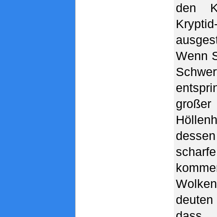
den Kr
Kryptid
ausges
Wenn S
Schwe
entspri
großer
Hölle
desse
schar
komme
Wolken
deuten
das