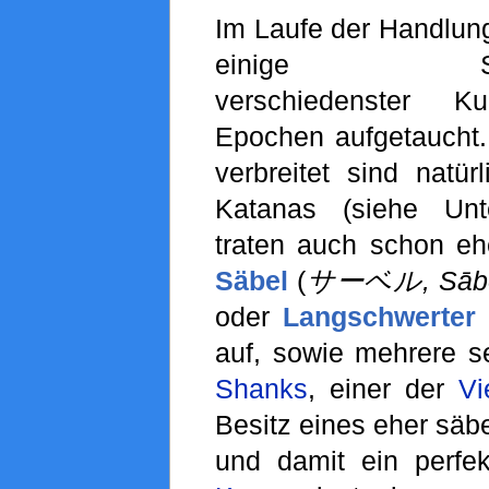
Im Laufe der Handlung
einige Schwe
verschiedenster K
Epochen aufgetaucht
verbreitet sind natür
Katanas (siehe Unte
traten auch schon eh
Säbel
(
サーベル, Sāb
oder
Langschwerter
auf, sowie mehrere se
Shanks
, einer der
Vi
Besitz eines eher säbe
und damit ein perfek