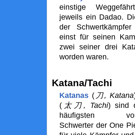
einstige Weggefähr
jeweils ein Dadao. Di
der Schwertkämpfe
einst für seinen K
zwei seiner drei Ka
worden waren.
Katana/Tachi
Katanas
(
刀, Katana
(
太刀, Tachi
) sind
häufigsten vor
Schwerter der One Pi
für viele Kämpfer un