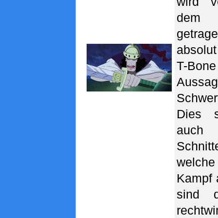
wird 
dem
getra
absolu
T-Bone
Aussa
Schwe
Dies s
auc
Schni
welche 
Kampf 
sind 
recht