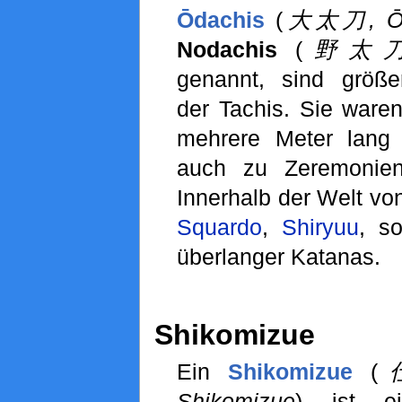
Ōdachis
(
大太刀, Ōd
Nodachis
(
野太刀, 
genannt, sind größe
der Tachis. Sie waren
mehrere Meter lang
auch zu Zeremonien 
Innerhalb der Welt vo
Squardo
,
Shiryuu
, s
überlanger Katanas.
Shikomizue
Ein
Shikomizue
(
Shikomizue
) ist ei