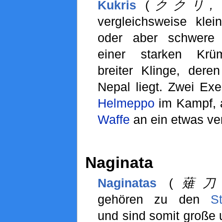
Kukris
(
ククリ, Ku
vergleichsweise klei
oder aber schwere
einer starken Kr
breiter Klinge, dere
Nepal liegt. Zwei Exe
Helmeppo
im Kampf, a
Waffe
an ein etwas ver
Naginata
Naginatas
(
薙刀, N
gehören zu den
S
und sind somit große