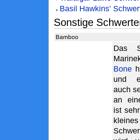
Basil Hawkins' Schwert
Sonstige Schwerte
Bamboo
Das S
Marin
Bone
h
und er
auch se
an ein
ist seh
kleine
Schwe