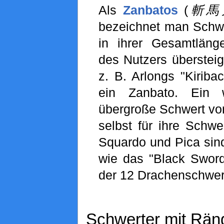
Als
Zanbatos
(
斬馬刀,
bezeichnet man Schwe
in ihrer Gesamtläng
des Nutzers übersteig
z. B. Arlongs "Kiriba
ein Zanbato. Ein 
übergroße Schwert v
selbst für ihre Schw
Squardo und Pica sind
wie das "Black Sword
der 12 Drachenschwer
Schwerter mit Rän