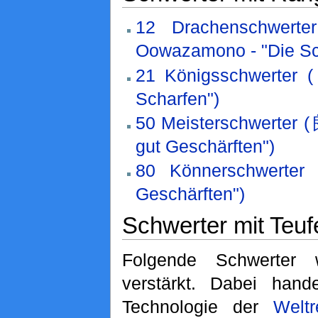
12 Drachenschw
Oowazamono - "Die Sch
21 Königsschwerte
Scharfen")
50 Meisterschwerter
gut Geschärften")
80 Könnerschwert
Geschärften")
Schwerter mit Teuf
Folgende Schwerter
verstärkt. Dabei han
Technologie der
Weltr