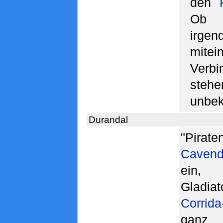
den
Ob i
irgen
mite
Verbi
ste
unbek
Durandal
"Pirate
Cavend
ein, 
Glad
Corrid
ganz 