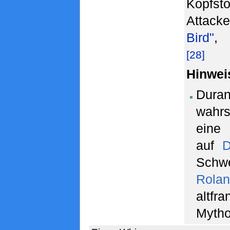
Kopfst
Attack
Bird"
, 
[28]
Hinwei
Dur
wahrs
eine
auf
D
Sch
Rola
altfr
Mytho