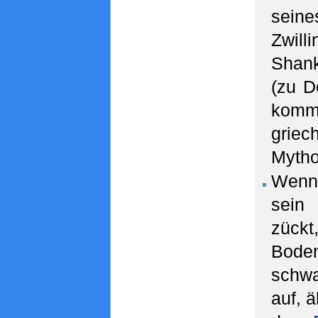
seine
Zwill
Shan
(zu 
kom
griec
Mytho
Wen
sei
zück
Bode
schw
auf, ä