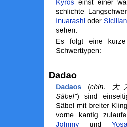
Kyros
einst einer wa
schlichte Langschwer
Inuarashi
oder
Sicilian
sehen.
Es folgt eine kurze
Schwerttypen:
Dadao
Dadaos
(
chin. 大刀
Säbel"
) sind einseit
Säbel mit breiter Klin
vorne kantig zulauf
Johnny
und
Yos