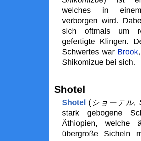
welches in eine
verborgen wird. Dabe
sich oftmals um r
gefertigte Klingen. 
Schwertes war
Brook
Shikomizue bei sich.
Shotel
Shotel
(
ショーテル, Sh
stark gebogene Sc
Äthiopien, welche ä
übergroße Sicheln mi