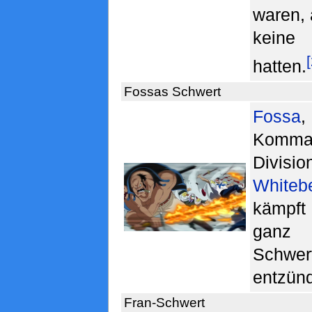
waren,
keine
hatten.
Fossas Schwert
Fossa
Komman
Div
Whiteb
kämpf
ganz 
Schwe
entzünd
Fran-Schwert