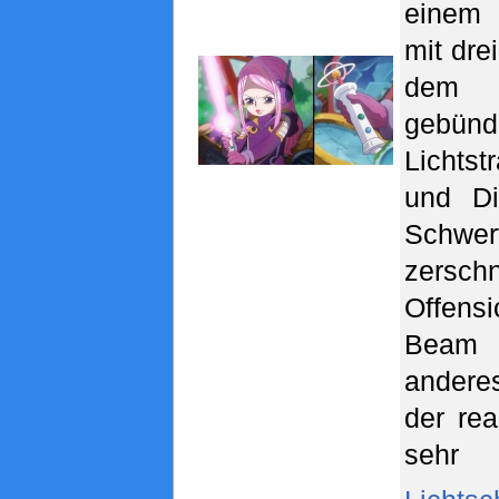
einem 
mit dre
dem 
gebünd
Lichtst
und Di
Schwer
zersch
Offensi
Beam S
andere
der rea
sehr