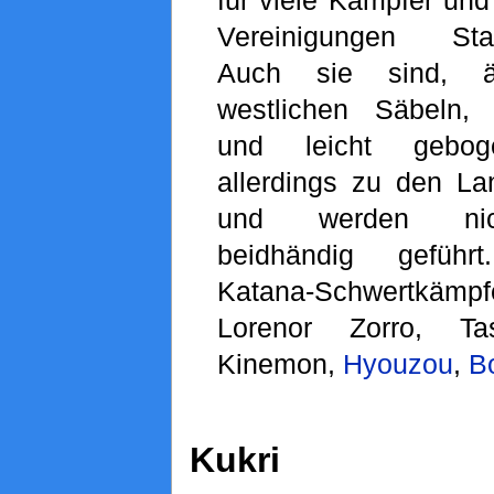
Vereinigungen Stan
Auch sie sind, ä
westlichen Säbeln, 
und leicht gebog
allerdings zu den La
und werden nic
beidhändig geführ
Katana-Schwertkämpfe
Lorenor Zorro, T
Kinemon,
Hyouzou
,
B
Kukri