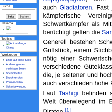
auch
Gladiatoren
. Fast
Suche
kämpferische Verein
Schwertkämpfer als Mi
Nakama
berüchtigt gelten die
Sam
Toplists
Generell bestehen Schw
Griffstück, einem Stichbl
Werkzeuge
nötig einer Schwertsc
Links auf diese Seite
Änderungen an
verschiedene Güteklas
verlinkten Seiten
die, je seltener und hoc
Spezialseiten
Druckversion
auch verschieden hohe P
Permanentlink
Seitenbewertung
Laut
Tashigi
befinden s
Welt überwiegend im B
[1]
Piraten.