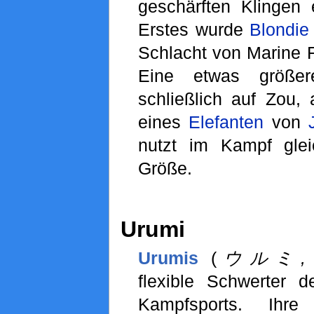
geschärften Klingen 
Erstes wurde
Blondie
Schlacht von Marine 
Eine etwas größe
schließlich auf Zou,
eines
Elefanten
von
nutzt im Kampf gle
Größe.
Urumi
Urumis
(
ウルミ, U
flexible Schwerter d
Kampfsports. Ihre e