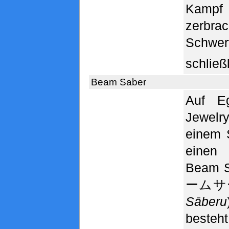
Kamp
zerb
Schw
schließl
Beam Saber
Auf E
Jewelr
einem 
einen 
Beam S
ームサ
Sāberu
besteh