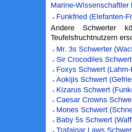
Marine
-
Wissenschaftler
Funkfried (Elefanten-F
Andere Schwerter k
Teufelsfruchtnutzern er
Mr. 3s Schwerter (Wac
Sir Crocodiles Schwert
Foxys Schwert (Lahm-
Aokijis Schwert (Gefrie
Kizarus Schwert (Funke
Caesar Crowns Schwer
Mones Schwert (Schne
Baby 5s Schwert (Waff
Trafalgar Laws Schwert