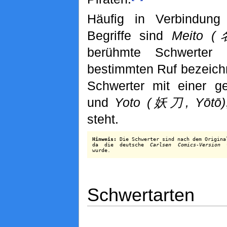
Häufig in Verbindung
Begriffe sind
Meito (
berühmte Schwerter
bestimmten Ruf bezeich
Schwerter mit einer g
und
Yoto (妖刀, Yōtō)
steht.
Hinweis:
Die Schwerter sind nach dem Origina
da die deutsche
Carlsen Comics-Version
u
wurde.
Schwertarten