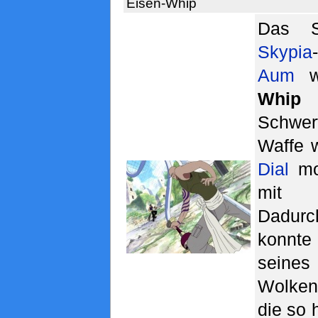
Eisen-Whip
Das S
Skypia
Aum
w
Whip
g
Schwer
Waffe 
Dial
mon
mi
Dadur
konnte
seine
Wolke
die so 