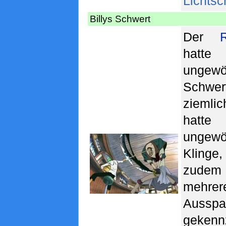
Lichtsc
Billys Schwert
Der
hatte
ungewö
Schwer
ziemli
hat
ungewö
Kling
zud
mehrer
Ausspa
gekenn