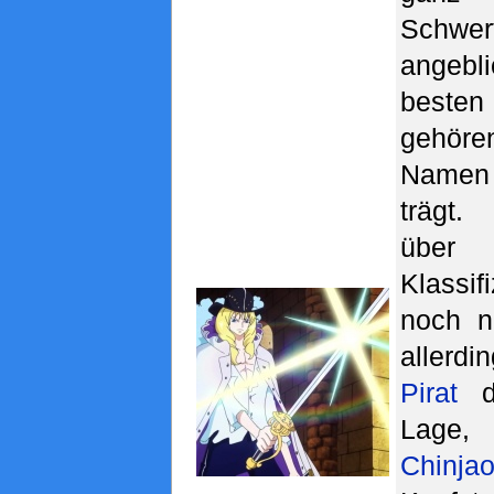
Schw
angeb
beste
gehören
Nam
trägt
übe
Klassi
noch n
allerd
Pirat
da
Lage,
Chinja