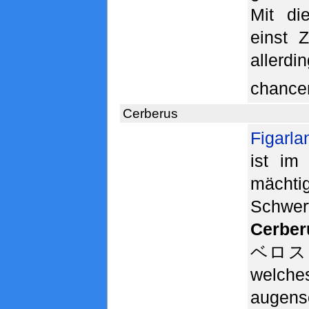
Mit di
einst 
allerdi
chance
Cerberus
Figarl
ist im
mächti
Schwe
Cerber
ベロス
welche
augens