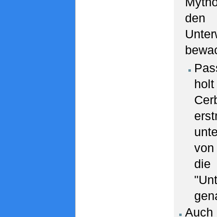
Myth
den 
Unte
bewac
Pa
hol
Cer
ers
unt
vo
die
"Unt
gena
Auch