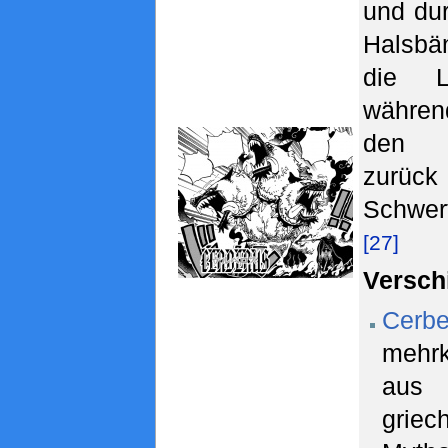
und dur
Halsb
die Lu
währe
den H
zurüc
Schwer
[27]
Versch
Cerbe
mehrk
au
griec