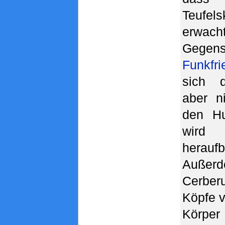
Teufels
erwac
Gege
Funkfri
sich 
aber ni
den Hu
wird
herauf
Auße
Cerbe
Köpfe v
Körpe