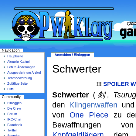
Navigation
Anmelden / Einloggen
Hauptseite
Aktuelle Kapitel
Schwerter
Letzte Änderungen
Ausgezeichnete Artikel
Teambewerbung
!!!
SPOILER W
Zufällige Seite
Hilfe
Schwerter
(
剣, Tsurug
Community
den
Klingenwaffen
und
Einloggen
Die Crew
von
One Piece
zu den
Forum
IRC-Chat
Bewaffnungen 
Facebook
Twitter
Kopfgeldjägern
, de
Spenden