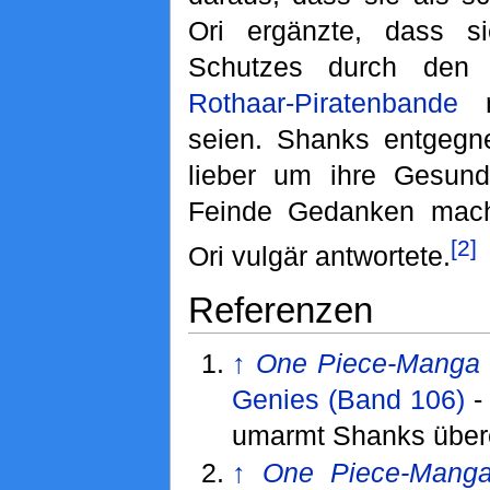
Ori ergänzte, dass 
Schutzes durch den 
Rothaar-Piratenbande
n
seien. Shanks entgegne
lieber um ihre Gesund
Feinde Gedanken mache
[2]
Ori vulgär antwortete.
Referenzen
↑
One Piece-Manga
Genies (Band 106)
umarmt Shanks übere
↑
One Piece-Mang