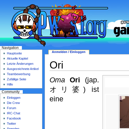
Navigation
Anmelden / Einloggen
Hauptseite
Aktuelle Kapitel
Ori
Letzte Änderungen
Ausgezeichnete Artikel
Teambewerbung
Oma
Ori
(jap.
Zufällige Seite
Hilfe
オリ婆) ist
Community
eine
Einloggen
Die Crew
Forum
IRC-Chat
Facebook
Twitter
Spenden