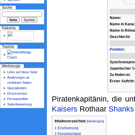
Suche
Name:
Name in Kana:
Nakama
Name in Rōmaj
Geschlecht:
Toplists
Position
:
Synchronspre
Werkzeuge
Japanischer
S
Links auf diese Seite
Zu finden in:
Änderungen an
Erster Auftritt:
verlinkten Seiten
Spezialseiten
Druckversion
Piratenkapitänin, die un
Permanentlink
Seitenbewertung
Kaisers
Rothaar
Shanks
Inhaltsverzeichnis
[
Verbergen
]
1
Erscheinung
2
Persönlichkeit