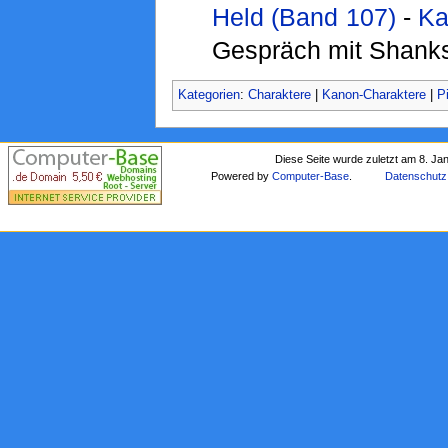
Held (Band 107)
-
Ka
Gespräch mit Shank
Kategorien
:
Charaktere
|
Kanon-Charaktere
|
P
Diese Seite wurde zuletzt am 8. Ja
Powered by
Computer-Base
.
Datenschutz