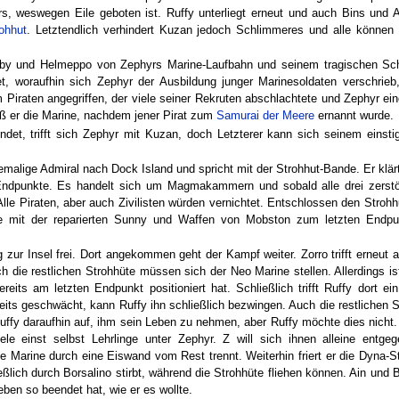
irs, weswegen Eile geboten ist. Ruffy unterliegt erneut und auch Bins und Ai
ohhut
. Letztendlich verhindert Kuzan jedoch Schlimmeres und alle könne
orby und Helmeppo von Zephyrs Marine-Laufbahn und seinem tragischen Sc
, woraufhin sich Zephyr der Ausbildung junger Marinesoldaten verschrieb,
 Piraten angegriffen, der viele seiner Rekruten abschlachtete und Zephyr ei
eß er die Marine, nachdem jener Pirat zum
Samurai der Meere
ernannt wurde.
ndet, trifft sich Zephyr mit Kuzan, doch Letzterer kann sich seinem einsti
emalige Admiral nach Dock Island und spricht mit der Strohhut-Bande. Er klär
i Endpunkte. Es handelt sich um Magmakammern und sobald alle drei zerstö
e Piraten, aber auch Zivilisten würden vernichtet. Entschlossen den Stroh
te mit der reparierten Sunny und Waffen von Mobston zum letzten Endpu
 zur Insel frei. Dort angekommen geht der Kampf weiter. Zorro trifft erneut 
ch die restlichen Strohhüte müssen sich der Neo Marine stellen. Allerdings i
reits am letzten Endpunkt positioniert hat. Schließlich trifft Ruffy dort
its geschwächt, kann Ruffy ihn schließlich bezwingen. Auch die restlichen S
ffy daraufhin auf, ihm sein Leben zu nehmen, aber Ruffy möchte dies nicht. 
viele einst selbst Lehrlinge unter Zephyr. Z will sich ihnen alleine entg
e Marine durch eine Eiswand vom Rest trennt. Weiterhin friert er die Dyna-St
lich durch Borsalino stirbt, während die Strohhüte fliehen können. Ain und B
ben so beendet hat, wie er es wollte.