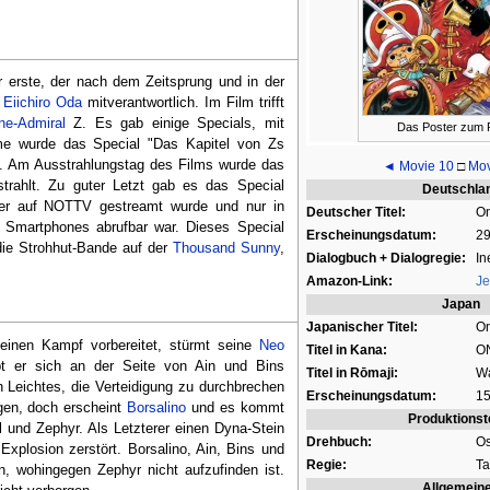
r erste, der nach dem Zeitsprung und in der
t
Eiichiro Oda
mitverantwortlich. Im Film trifft
ne-Admiral
Z. Es gab einige Specials, mit
Das Poster zum 
me wurde das Special "Das Kapitel von Zs
. Am Ausstrahlungstag des Films wurde das
◄ Movie 10
□
Mov
trahlt. Zu guter Letzt gab es das Special
Deutschla
er auf NOTTV gestreamt wurde und nur in
Deutscher Titel:
On
Smartphones abrufbar war. Dieses Special
Erscheinungsdatum:
29
 die Strohhut-Bande auf der
Thousand Sunny
,
Dialogbuch + Dialogregie:
In
Amazon-Link:
Je
Japan
Japanischer Titel:
On
einen Kampf vorbereitet, stürmt seine
Neo
Titel in Kana:
ON
bt er sich an der Seite von Ain und Bins
Titel in Rōmaji:
Wa
in Leichtes, die Verteidigung zu durchbrechen
Erscheinungsdatum:
15
ngen, doch erscheint
Borsalino
und es kommt
Produktions
und Zephyr. Als Letzterer einen Dyna-Stein
Drehbuch:
Os
Explosion zerstört. Borsalino, Ain, Bins und
Regie:
Ta
 wohingegen Zephyr nicht aufzufinden ist.
Allgemein