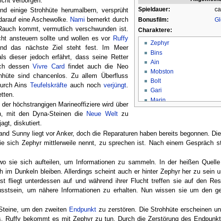
icht verborgen.
Spieldauer:
ca
nd einige Strohhüte herumalbern, versprüht
Bonusfilm:
Gl
 darauf eine Aschewolke.
Nami
bemerkt durch
 Rauch kommt, vermutlich verschwunden ist.
Charaktere:
icht ansteuern sollte und wollen es vor
Ruffy
Zephyr
und das nächste Ziel steht fest. Im Meer
Bins
als dieser jedoch erfährt, dass seine Retter
Ain
rch dessen
Vivre Card
findet auch die Neo
Mobston
hüte sind chancenlos. Zu allem Überfluss
Bolt
urch Ains
Teufelskräfte
auch noch
verjüngt
.
Gari
tten.
Marin
der höchstrangigen Marineoffiziere wird über
Purin
n, mit den Dyna-Steinen die
Neue Welt
zu
Zomino
gt, diskutiert.
Homey
nd Sunny liegt vor Anker, doch die Reparaturen haben bereits begonnen. Die 
wie sich Zephyr mittlerweile nennt, zu sprechen ist. Nach einem Gespräch s
o sie sich aufteilen, um Informationen zu sammeln. In der heißen Quelle t
im Dunkeln bleiben. Allerdings scheint auch er hinter Zephyr her zu sein u
st fliegt unterdessen auf und während ihrer Flucht treffen sie auf den Re
wusstsein, um nähere Informationen zu erhalten. Nun wissen sie um den ge
Steine, um den zweiten
Endpunkt
zu zerstören. Die Strohhüte erscheinen u
. Ruffy bekommt es mit Zephyr zu tun. Durch die Zerstörung des Endpunkt