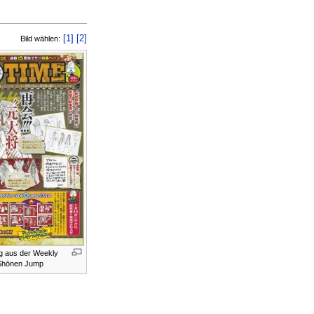
[1]
[2]
Bild wählen:
 aus der Weekly
Shōnen Jump