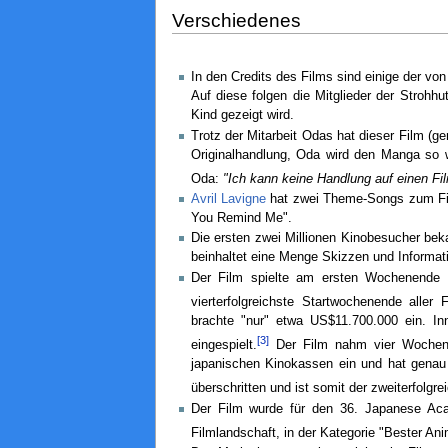
Verschiedenes
In den Credits des Films sind einige der vo
Auf diese folgen die Mitglieder der Strohhu
Kind gezeigt wird.
Trotz der Mitarbeit Odas hat dieser Film (
Originalhandlung, Oda wird den Manga so w
Oda:
"Ich kann keine Handlung auf einen Fil
Avril Lavigne
hat zwei Theme-Songs zum Film
You Remind Me".
Die ersten zwei Millionen Kinobesucher be
beinhaltet eine Menge Skizzen und Informat
Der Film spielte am ersten Wochenende 
vierterfolgreichste Startwochenende aller 
brachte "nur" etwa US$11.700.000 ein. I
[3]
eingespielt.
Der Film nahm vier Wochen h
japanischen Kinokassen ein und hat genau 
überschritten und ist somit der zweiterfolgr
Der Film wurde für den 36. Japanese Ac
Filmlandschaft, in der Kategorie "Bester Ani