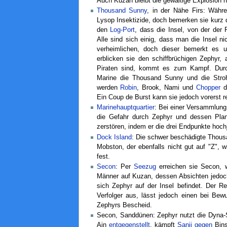
Auch Kuzan bleibt die gewaltige Explosion n
Thousand Sunny
, in der Nähe Firs: Währe
Lysop Insektizide, doch bemerken sie kurz
den
Log-Port
, dass die Insel, von der der
Alle sind sich einig, dass man die Insel n
verheimlichen, doch dieser bemerkt es 
erblicken sie den schiffbrüchigen Zephyr, 
Piraten sind, kommt es zum Kampf. Du
Marine die Thousand Sunny und die Stroh
werden
Robin
, Brook, Nami und
Chopper
d
Ein Coup de Burst kann sie jedoch vorerst re
Marinehauptquartier
: Bei einer Versammlung 
die Gefahr durch Zephyr und dessen Pla
zerstören, indem er die drei Endpunkte hochja
Dock Island
: Die schwer beschädigte Thousa
Mobston, der ebenfalls nicht gut auf "Z", 
fest.
Secon
: Per
Seezug
erreichen sie Secon, w
Männer auf Kuzan, dessen Absichten jedoch 
sich Zephyr auf der Insel befindet. Der Re
Verfolger aus, lässt jedoch einen bei Be
Zephyrs Bescheid.
Secon, Sanddünen: Zephyr nutzt die Dyna-
Ain
entgegenstellt
, kämpft
Sanji
gegen
Bins