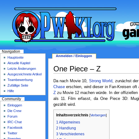
Navigation
Anmelden / Einloggen
Hauptseite
Aktuelle Kapitel
One Piece – Z
Letzte Änderungen
Ausgezeichnete Artikel
Teambewerbung
Da nach Movie 10,
Strong World
, zunächst de
Zufällige Seite
Chase
erschien, wird dieser in Fan-Kreisen of
Hilfe
Z
zu Movie 12 machen würde. In der offizielle
als 11. Film erfasst, da One Piece 3D: Mugi
Community
gezählt wird.
Einloggen
Die Crew
Inhaltsverzeichnis
[
Verbergen
]
Forum
1
Allgemeines
IRC-Chat
Facebook
2
Handlung
Twitter
3
Verschiedenes
Spenden