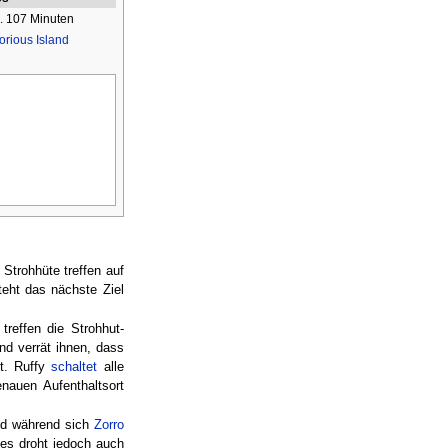
. 107 Minuten
orious Island
Strohhüte treffen auf
teht das nächste Ziel
reffen die Strohhut-
nd verrät ihnen, dass
st. Ruffy
schaltet
alle
nauen Aufenthaltsort
nd während sich
Zorro
es droht jedoch auch