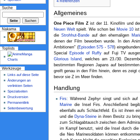
4
Referenzen
Suche
Allgemeines
One Piece Film Z
ist der 11. Kinofilm und de
Nakama
Neuen Welt
spielt. Wie schon bei
Movie 10
is
die
Strohhut-Bande
auf den ehemaligen
Mari
denen der Film beworben wurde. In den Ani
Ambitionen" (
Episoden 575
-
578
) eingebunden
Toplists
Special
Episode of Ruffy
auf Fuji TV ausges
Glorious Island
, welches am 23./30. Dezemb
bestimmten Regionen Japans auf bestimmten 
Werkzeuge
greift genau in den Film hinein, denn es zeigt
Links auf diese Seite
bevor sie Z im Meer finden.
Änderungen an
verlinkten Seiten
Handlung
Spezialseiten
Druckversion
Firs
: Während Zephyr singt und sich auf 
Permanentlink
Marine
die Insel Firs. Anschließend begi
Seitenbewertung
ebenfalls aufs Schlachtfeld. Es ist ihnen e
und die
Dyna-Steine
in ihren Besitz zu bri
zum Schlagabtausch zwischen dem Admiral 
im Kampf benutzt, wird die Insel durch die 
die Neo Marinesoldaten können entkommen,