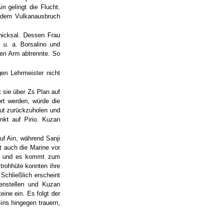
n gelingt die Flucht.
n dem Vulkanausbruch
hicksal. Dessen Frau
 u. a. Borsalino und
nen Arm abtrennte. So
gen Lehrmeister nicht
t sie über Zs Plan auf
rt werden, würde die
hut zurückzuholen und
nkt auf Pirio. Kuzan
auf Ain, während Sanji
st auch die Marine vor
 ein und es kommt zum
trohhüte konnten ihre
Schließlich erscheint
egenstellen und Kuzan
eine ein. Es folgt der
ins hingegen trauern,