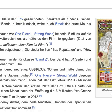
n Oda in der
FPS
gezeichneten Charaktere als Kinder zu sehen.
t-Bande in ihrer Kindheit, wobei auch
Brook
das erste Mal als
genauso wie
One Piece – Strong World
) keinerlei Einfluss auf die
eiterzeichnen, als hätte es den Film nie gegeben. (Zitat von
[1]
m aufbauen, denn Film ist Film."
)
 beigesteuert. Die Lieder heißen "Bad Reputation" und "How
kamen an der Kinokasse "
Band Z
". Der Band hat 84 Seiten und
ionen zum Film.
umgerechnet etwa US$16,339,700 ein und hatte damit das
[2]
Filme Japans bisher.
One Piece – Strong World
dagegen
nnerhalb von zehn Tagen hat der Film etwa US$36 Millionen
intereinander den ersten Platz der Box Office Charts der
Werbung
einen Monat nach der Eröffnung die 6 Milliarden Yen-Grenze
[4]
eichste Film Japans in 2012.
ademy Award, dem bedeutendsten Filmpreis der japanischen
[5]
mationsfilm" nominiert.