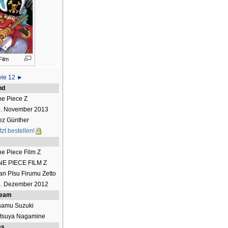
Film
ie 12 ►
nd
e Piece Z
. November 2013
ez Günther
tzt bestellen!
e Piece Film Z
E PIECE FILM Z
n Pīsu Firumu Zetto
. Dezember 2012
team
amu Suzuki
tsuya Nagamine
es