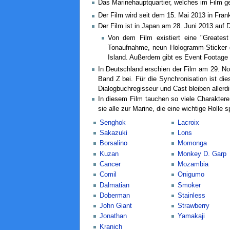
Das Marinehauptquartier, welches im Film g
Der Film wird seit dem 15. Mai 2013 in Fran
Der Film ist in Japan am 28. Juni 2013 auf 
Von dem Film existiert eine "Greatest
Tonaufnahme, neun Hologramm-Sticker d
Island. Außerdem gibt es Event Footage 
In Deutschland erschien der Film am 29. N
Band Z bei. Für die Synchronisation ist di
Dialogbuchregisseur und Cast bleiben allerd
In diesem Film tauchen so viele Charakter
sie alle zur Marine, die eine wichtige Rolle 
Senghok
Lacroix
Sakazuki
Lons
Borsalino
Momonga
Kuzan
Monkey D. Garp
Cancer
Mozambia
Comil
Onigumo
Dalmatian
Smoker
Doberman
Stainless
John Giant
Strawberry
Jonathan
Yamakaji
Kranich