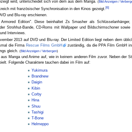
ezeigt wird, unterscheidet sich von dem aus dem Manga.
(
Bild Anzeigen / Verberg
[6]
kreich mit französischer Synchronisation in den Kinos gezeigt.
DVD und Blu-ray erschienen.
 Armored Edition". Diese beinhaltet Zs Smasher als Schlüsselanhänger, 
er Strohhut-Bande, CD-Roms mit Wallpaper und Bildschirmschoner sowie 
und Interviews.
ovember 2013 auf DVD und Blu-ray. Der Limited Edition liegt neben dem übl
esmal die Firma
Rescue Films GmbH
zuständig, da die PPA Film GmbH ins
ings gleich.
(
Bild Anzeigen / Verbergen
)
e aus Manga und Anime auf, wie in keinem anderen Film zuvor. Neben der St
spielt. Folgende Charaktere tauchen dabei im Film auf:
Yukimura
Brandnew
Daigin
Kibin
Corby
Hina
Shuu
Tashigi
T-Bone
Helmeppo