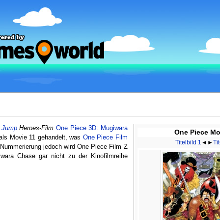
r
Jump
Heroes-Film
One Piece 3D: Mugiwara
One Piece Mo
t als Movie 11 gehandelt, was
One Piece Film
Titelbild 1
◄►
Ti
n Nummerierung jedoch wird One Piece Film Z
wara Chase gar nicht zu der Kinofilmreihe