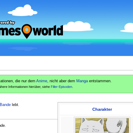
rmationen, die nur dem
Anime
, nicht aber dem
Manga
entstammen.
ähere Informationen hierüber, siehe
Filler-Episoden
.
-Bande
lebt.
Charakter
nde.