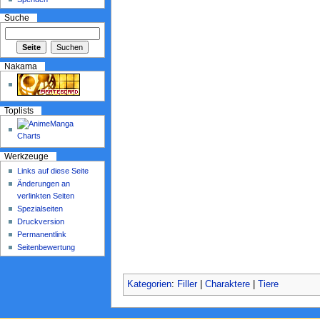
Suche
Nakama
Toplists
Werkzeuge
Links auf diese Seite
Änderungen an
verlinkten Seiten
Spezialseiten
Druckversion
Permanentlink
Seitenbewertung
Kategorien
:
Filler
|
Charaktere
|
Tiere