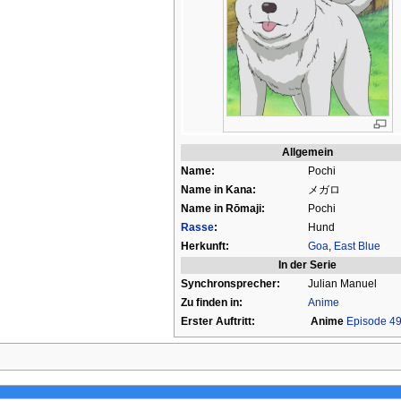
Allgemein
Name:
Pochi
Name in Kana:
メガロ
Name in Rōmaji:
Pochi
Rasse
:
Hund
Herkunft:
Goa
,
East Blue
In der Serie
Synchronsprecher:
Julian Manuel
Zu finden in:
Anime
Erster Auftritt:
Anime
Episode 4