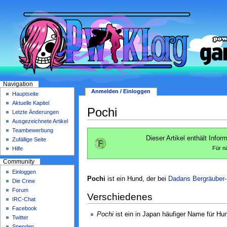
Navigation
Anmelden / Einloggen
Hauptseite
Aktuelle Kapitel
Pochi
Letzte Änderungen
Ausgezeichnete Artikel
Teambewerbung
Dieser Artikel enthält Info
Zufällige Seite
Für n
Hilfe
Community
Einloggen
Pochi
ist ein Hund, der bei
Dadans Bergräuber
Die Crew
Forum
Verschiedenes
IRC-Chat
Facebook
Pochi
ist ein in Japan häufiger Name für Hu
Twitter
Spenden