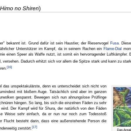
Himo no Shiren
)
er" bekannt ist. Grund dafür ist sein Haustier, der Riesenvogel
Fusa
. Diese
gefährlicher Unterstützer im Kampf, da in seinem Rachen ein
Flame-Dial
monti
Linie einen Speer als Waffe nutzt, ist somit ein hervorragender Luftkämpfer.
l, versehen. Dadurch erhitzt sich vor allem die Spitze stark und kann zu sta
[16]
ren.
hl das unspektakulärste, denn es unterscheidet sich nicht von
umindest mit bloßem Auge. Tatsächlich sind aber im ganzen
nurwolken gespannt. Bewegen sich nun ahnungslose Prüflinge
chnüren hängen. So lang, bis sich die einzelnen Fäden zu sehr
wird. Der Kampf wird für Shura, der natürlich von den Fäden
e Weise sehr einfach, da er nun nur noch zum Todesstoß
er Flucht besteht darin, dass eine außenstehende Person die
[17]
derweitig zerstört.
Das Areal