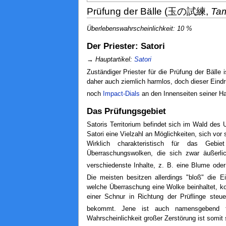
Prüfung der Bälle (玉の試練,
Tam
Überlebenswahrscheinlichkeit: 10 %
Der Priester: Satori
→
Hauptartikel:
Satori
Zuständiger Priester für die Prüfung der Bälle i
daher auch ziemlich harmlos, doch dieser Eindru
noch
Impact-Dials
an den Innenseiten seiner Ha
Das Prüfungsgebiet
Satoris Territorium befindet sich im Wald des
Satori eine Vielzahl an Möglichkeiten, sich vor
Wirklich charakteristisch für das Gebie
Überraschungswolken, die sich zwar äußerli
verschiedenste Inhalte, z. B. eine Blume oder
Die meisten besitzen allerdings "bloß" die E
welche Überraschung eine Wolke beinhaltet, kom
einer Schnur in Richtung der Prüflinge steu
bekommt. Jene ist auch namensgebend fü
Wahrscheinlichkeit großer Zerstörung ist somit 