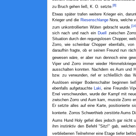
[8]
zu Bruch gehen ließ, K. O. setzte.
Etwas später trafen weitere Krieger ein, darun
Krieger und die
Riesenschlange
Nora, welche vo
[14
zum unkontrollierten Wüten gebracht wurde.
sich nach und nach ein
Duell
zwischen Zorro
Situation durch den regungslosen Chopper, we
Zorro, wie scheinbar Chopper ebenfalls, von 
daraufhin fragte, ob er seinen Freund nun räch
gewesen wäre, er aber nun dennoch eine gew
Viper und Zorro immer wieder Himmelskriege
ausschalten konnten. Nachdem es Aum und Holy
bzw. zu verwunden, rief er schließlich das 
Auslösen einiger Bodenschalter beginnen lie
ebenfalls aufgetauchte
Laki
, eine Freundin Vi
Enel verschwunden, wurde der Kampf mit neuer
zwischen Zorro und Aum kam, musste Zorro er
Er setzte alles auf eine Karte, positionierte
konterte. Zorros Schwerthieb zerstörte Aums Di
Aums Hund Holy gefiel dies jedoch gar nicht u
ihm instinktiv den Befehl "Sitz!" gab, welche
verbliebenen Teilnehmer eine Etage tiefer beför