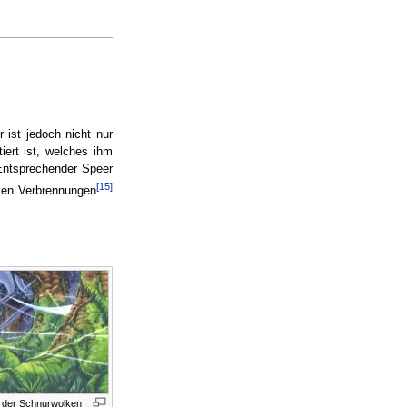
r ist jedoch nicht nur
ert ist, welches ihm
 Entsprechender Speer
[15]
rken Verbrennungen
 der Schnurwolken