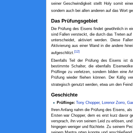
seiner Geschwindigkeit stellt Holy somit ein
sondern auch bei allen anderen auf das Wort ge
Das Prüfungsgebiet
Die Prüfung des Eisens findet gewöhnlich in e
sind Fallen versteckt, die durch das Treten auf
unterscheidet, aktiviert werden. Diese Fal
Aktivierung aus einer Wand in die andere hine
[12]
aufgeschlitzt.
Ebenfalls Teil der Prüfung des Eisens ist
bestimmte Schalter, die ebenfalls Eisenwolk
Prüflinge zu verletzen, sondern bilden eine A
Prüfung wieder fliehen können. Der Käfig ve
strategisch genutzt werden, etwa um den Feind
Geschichte
Prüflinge:
Tony Chopper
,
Lorenor Zorro
,
Gan
Ihren Anfang nahm die Prüfung des Eisens, als 
Ersten war Chopper, dem es erst kurz davor g
versprach, ihn von seinem Leid zu erlösen, und
hingegen weniger und flüchtete. Zu seinem Pech
seinem Mantra orten konnte und anschließend