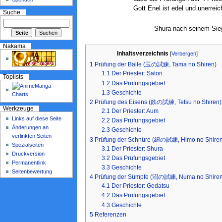
Gott Enel ist edel und unerreic
Suche
–Shura nach seinem Sie
Nakama
Inhaltsverzeichnis
[
Verbergen
]
1
Prüfung der Bälle (玉の試練, Tama no Shiren)
1.1
Der Priester: Satori
Toplists
1.2
Das Prüfungsgebiet
1.3
Geschichte
2
Prüfung des Eisens (鉄の試練, Tetsu no Shiren)
Werkzeuge
2.1
Der Priester: Aum
Links auf diese Seite
2.2
Das Prüfungsgebiet
Änderungen an
2.3
Geschichte
verlinkten Seiten
3
Prüfung der Schnüre (紐の試練, Himo no Shiren
Spezialseiten
3.1
Der Priester: Shura
Druckversion
3.2
Das Prüfungsgebiet
Permanentlink
3.3
Geschichte
Seitenbewertung
4
Prüfung der Sümpfe (沼の試練, Numa no Shiren
4.1
Der Priester: Gedatsu
4.2
Das Prüfungsgebiet
4.3
Geschichte
5
Referenzen