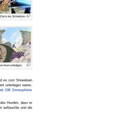
 Zorro ins Schwitzen
ann Aum erledigen
 und es zum Showdown
rt unterlegen waren.
ieb 108 Sinnesphönix
f des Hundes, dass er
er auftauchte und die