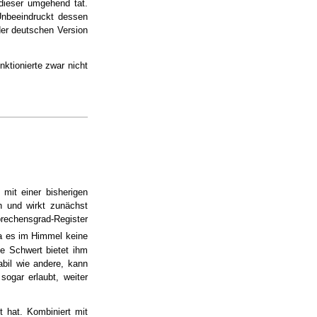
 dieser umgehend tat.
nbeeindruckt dessen
er deutschen Version
ktionierte zwar nicht
mit einer bisherigen
h und wirkt zunächst
brechensgrad-Register
a es im Himmel keine
ge Schwert bietet ihm
abil wie andere, kann
ogar erlaubt, weiter
 hat. Kombiniert mit