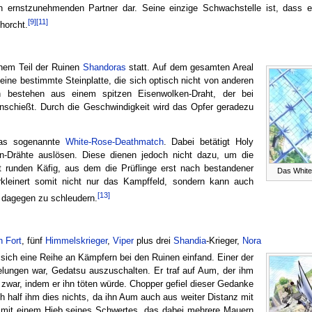
en ernstzunehmenden Partner dar. Seine einzige Schwachstelle ist, dass e
[9]
[11]
horcht.
inem Teil der Ruinen
Shandoras
statt. Auf dem gesamten Areal
 eine bestimmte Steinplatte, die sich optisch nicht von anderen
len bestehen aus einem spitzen Eisenwolken-Draht, der bei
inschießt. Durch die Geschwindigkeit wird das Opfer geradezu
 das sogenannte
White-Rose-Deathmatch
. Dabei betätigt Holy
en-Drähte auslösen. Diese dienen jedoch nicht dazu, um die
rt runden Käfig, aus dem die Prüflinge erst nach bestandener
Das Whit
rkleinert somit nicht nur das Kampffeld, sondern kann auch
[13]
 dagegen zu schleudern.
 Fort
, fünf
Himmelskrieger
,
Viper
plus drei
Shandia
-Krieger,
Nora
sich eine Reihe an Kämpfern bei den Ruinen einfand. Einer der
elungen war, Gedatsu auszuschalten. Er traf auf Aum, der ihm
 zwar, indem er ihn töten würde. Chopper gefiel dieser Gedanke
 half ihm dies nichts, da ihn Aum auch aus weiter Distanz mit
 mit einem Hieb seines Schwertes, das dabei mehrere Mauern