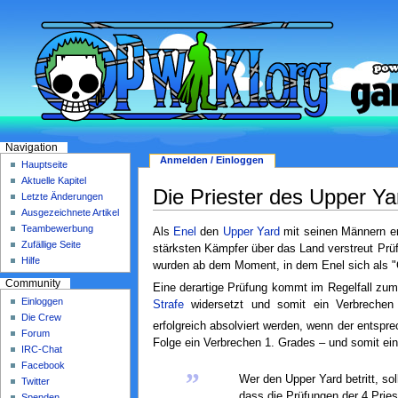
Navigation
Anmelden / Einloggen
Hauptseite
Aktuelle Kapitel
Die Priester des Upper Ya
Letzte Änderungen
Ausgezeichnete Artikel
Teambewerbung
Als
Enel
den
Upper Yard
mit seinen Männern ero
Zufällige Seite
stärksten Kämpfer über das Land verstreut Prü
Hilfe
wurden ab dem Moment, in dem Enel sich als "Got
Community
Eine derartige Prüfung kommt im Regelfall zum
Einloggen
Strafe
widersetzt und somit ein Verbrechen
Die Crew
erfolgreich absolviert werden, wenn der entspre
Forum
Folge ein Verbrechen 1. Grades – und somit ein
IRC-Chat
„
Facebook
Wer den Upper Yard betritt, sol
Twitter
dass die Prüfungen der 4 Prie
Spenden