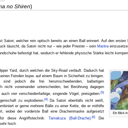
a no Shiren
)
st Satori, welcher rein optisch bereits an einen Ball erinnert. Auf den ersten 
ck täuscht, da Satori nicht nur – wie jeder Priester – sein
Mantra
einzusetze
ndschuhe befestigt hat, wodurch er fehlende physische Stärke leicht kompen
 Upper Yard, durch welchen die Sky-Road verläuft. Dadurch hat
 seinen Feinden bspw. auf einem Baum in Sicherheit zu bringen.
t sind jedoch die frei herumschwebenden, ballartigen
ch nicht voneinander unterscheiden, bei Berührung dagegen
[5]
 auch vier verschiedenfarbige, singende Vögel, preisgeben.
[4]
igenschaft zu explodieren.
Da Satori ebenfalls nicht weiß,
biniert er gerne mehrere Bälle zu einer Kette, die er mithilfe
ert, wobei der vorderste Ball eine Drachenmaske aufgesetzt
Ein Blick i
[6]
r diese Angriffstechnik:
Tamakuza (Ball-Drache)
.
Die
sehr hoch.