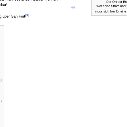
Der Ort der En
hbar!
“
Wer seine Strafe über 
muss sich hier für ein
[3]
g über Gan Fort
)
)