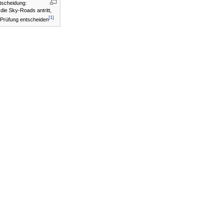
tscheidung:
die Sky-Roads antritt,
[1]
e Prüfung entscheiden