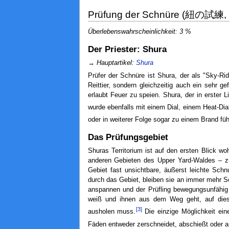
Prüfung der Schnüre (紐の試練,
Überlebenswahrscheinlichkeit: 3 %
Der Priester: Shura
→
Hauptartikel:
Shura
Prüfer der Schnüre ist Shura, der als "Sky-Rid
Reittier, sondern gleichzeitig auch ein sehr 
erlaubt Feuer zu speien. Shura, der in erster 
wurde ebenfalls mit einem Dial, einem Heat-Dia
oder in weiterer Folge sogar zu einem Brand füh
Das Prüfungsgebiet
Shuras Territorium ist auf den ersten Blick wo
anderen Gebieten des Upper Yard-Waldes – z
Gebiet fast unsichtbare, äußerst leichte Sch
durch das Gebiet, bleiben sie an immer mehr S
anspannen und der Prüfling bewegungsunfähig 
weiß und ihnen aus dem Weg geht, auf dies
[3]
ausholen muss.
Die einzige Möglichkeit ein
Fäden entweder zerschneidet, abschießt oder an