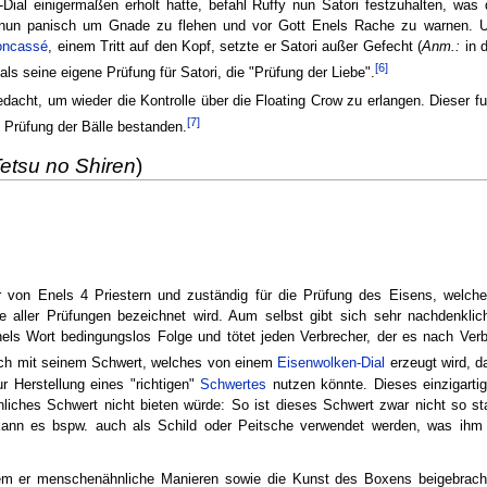
Dial einigermaßen erholt hatte, befahl Ruffy nun Satori festzuhalten, was
nun panisch um Gnade zu flehen und vor Gott Enels Rache zu warnen. U
oncassé
, einem Tritt auf den Kopf, setzte er Satori außer Gefecht (
Anm.:
in d
[6]
als seine eigene Prüfung für Satori, die "Prüfung der Liebe".
acht, um wieder die Kontrolle über die Floating Crow zu erlangen. Dieser fun
[7]
e Prüfung der Bälle bestanden.
etsu no Shiren
)
 von Enels 4 Priestern und zuständig für die Prüfung des Eisens, welche 
e aller Prüfungen bezeichnet wird. Aum selbst gibt sich sehr nachdenklic
Enels Wort bedingungslos Folge und tötet jeden Verbrecher, der es nach Ver
lich mit seinem Schwert, welches von einem
Eisenwolken-Dial
erzeugt wird, d
ur Herstellung eines "richtigen"
Schwertes
nutzen könnte. Dieses einzigarti
nliches Schwert nicht bieten würde: So ist dieses Schwert zwar nicht so st
kann es bspw. auch als Schild oder Peitsche verwendet werden, was ihm s
em er menschenähnliche Manieren sowie die Kunst des Boxens beigebracht