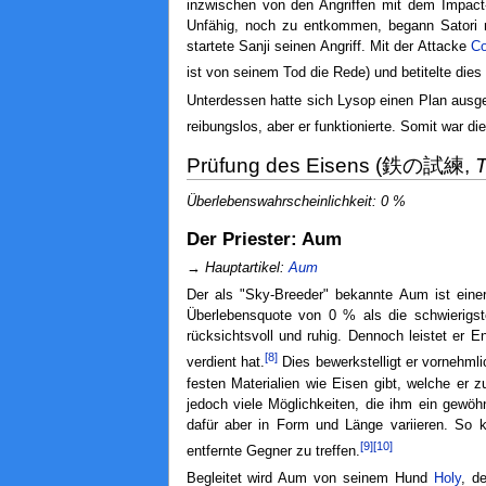
inzwischen von den Angriffen mit dem Impact-
Unfähig, noch zu entkommen, begann Satori 
startete Sanji seinen Angriff. Mit der Attacke
C
ist von seinem Tod die Rede) und betitelte dies 
Unterdessen hatte sich Lysop einen Plan ausged
reibungslos, aber er funktionierte. Somit war di
Prüfung des Eisens (鉄の試練,
T
Überlebenswahrscheinlichkeit: 0 %
Der Priester: Aum
→
Hauptartikel:
Aum
Der als "Sky-Breeder" bekannte Aum ist einer
Überlebensquote von 0 % als die schwierigst
rücksichtsvoll und ruhig. Dennoch leistet er 
[8]
verdient hat.
Dies bewerkstelligt er vornehm
festen Materialien wie Eisen gibt, welche er z
jedoch viele Möglichkeiten, die ihm ein gewöh
dafür aber in Form und Länge variieren. So 
[9]
[10]
entfernte Gegner zu treffen.
Begleitet wird Aum von seinem Hund
Holy
, d