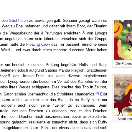
on den
Strohhüten
zu bewältigen galt. Genauer gesagt waren es
m Weg zu Enel befanden und daher mit ihrem Boot, der Floating
[1]
ie die Weggabelung der 4 Prüfungen erreichten.
Von Lysops
m ungefährlichsten sein könnten, entschied sich die Gruppe
 Kaum hatte die
Floating Crow
das Tor passiert, erreichte diese
 Wald – und zwar durch einen mehrere dutzende Meter hohen
Die Prüfung
der sie herzlich zu seiner Prüfung begrüßte. Ruffy und Sanji
cheiterten jedoch aufgrund Satoris Mantra kläglich. Stattdessen
griff des Impact-Dials als auch diverse explodierende
uch Lysop wurden die beiden im Verlauf des Kampfes von der
nlos ihres Weges schipperte. Dies brachte das Trio in Zeitnot,
[5]
n. Satori schien übermächtig, die Strohhüte chancenlos.
Erst
tzen wollte, wendete sich das Blatt, da es Ruffy nicht nur
 sondern auch noch seine "Leine" zu schnappen. Beim
ntrolle über den Drachen zu erlangen, zog er den Drachen
s ihm, dem Drachen noch auszuweichen, bevor er explodierte.
Satori ko
ssung gebracht, realisierte er zunächst nicht, dass sich Ruffy
 festgeklammert hatte. Sanji, der etwas abseits saß und sich