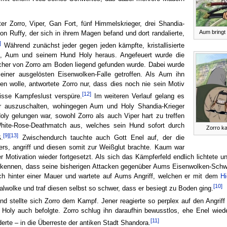
ter Zorro, Viper, Gan Fort, fünf Himmelskrieger, drei Shandia-
Aum bringt
n Ruffy, der sich in ihrem Magen befand und dort randalierte,
]
Während zunächst jeder gegen jeden kämpfte, kristallisierte
, Aum und seinem Hund Holy heraus. Angefeuert wurde die
lcher von Zorro am Boden liegend gefunden wurde. Dabei wurde
einer ausgelösten Eisenwolken-Falle getroffen. Als Aum ihn
en wolle, antwortete Zorro nur, dass dies noch nie sein Motiv
[12]
isse Kampfeslust verspüre.
Im weiteren Verlauf gelang es
r auszuschalten, wohingegen Aum und Holy Shandia-Krieger
 gelungen war, sowohl Zorro als auch Viper hart zu treffen
White-Rose-Deathmatch aus, welches sein Hund sofort durch
Zorro k
[9]
[13]
ß.
Zwischendurch tauchte auch Gott Enel auf, der die
pers, angriff und diesen somit zur Weißglut brachte. Kaum war
 Motivation wieder fortgesetzt. Als sich das Kämpferfeld endlich lichtete
kennen, dass seine bisherigen Attacken gegenüber Aums Eisenwolken-Schwe
 sich hinter einer Mauer und wartete auf Aums Angriff, welchen er mit dem
H
[10]
alwolke und traf diesen selbst so schwer, dass er besiegt zu Boden ging.
nd stellte sich Zorro dem Kampf. Jener reagierte so perplex auf den Angrif
n Holy auch befolgte. Zorro schlug ihn daraufhin bewusstlos, ehe Enel wied
[11]
derte – in die Überreste der antiken Stadt Shandora.