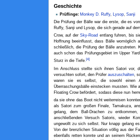
Geschichte
Prüflinge:
Monkey D. Ruffy
,
Lysop
,
Sanji
Die Prüfung der Bälle war die erste, die es v
Ruffy, Sanji und Lysop, die sich gerade auf de
Crow, auf der
Sky-Road
entlang fuhren, bis s
Hoffnung beeinflusst, dass Bälle womöglich a
schließlich, die Prüfung der Bälle anzutreten.
auch schon das Prüfungsgebiet im Upper Yard
[4]
Sturz in die Tiefe.
Im Anschluss stellte sich ihnen Satori vor, 
versuchten sofort, den Prüfer
auszuschalten
, s
waren sie es selbst, die sowohl einen An
Überraschungsbälle einstecken mussten. Wie a
Floating Crow befördert, sodass diese nun herre
da sie ohne das Boot nicht weiterreisen konnte
als Satori zum großen Finale, Tamakuza, anse
gelang, dem Ball-Drachen zu entkommen,
anschließenden Versuch Satoris, wieder Ko
ungewollt zu sich selbst. Nur knapp gelang e
Von der brenzlichen Situation völlig aus der Fa
ebenfalls retten konnte und an seinem Rücken