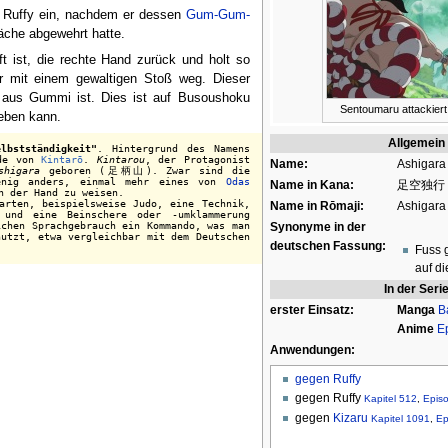
 Ruffy ein, nachdem er dessen
Gum-Gum-
äche abgewehrt hatte.
t ist, die rechte Hand zurück und holt so
 mit einem gewaltigen Stoß weg. Dieser
r aus Gummi ist. Dies ist auf Busoushoku
Sentoumaru attackiert
heben kann.
Allgemein
lbstständigkeit"
. Hintergrund des Namens
nde von
Kintarō
.
Kintarou
, der Protagonist
Name:
Ashigara
shigara
geboren (足柄山). Zwar sind die
enig anders, einmal mehr eines von
Odas
Name in Kana:
足空独行
n der Hand zu weisen.
arten, beispielsweise Judo, eine Technik,
Name in Rōmaji:
Ashigara
 eine Beinschere oder -umklammerung
en Sprachgebrauch ein Kommando, was man
Synonyme in der
nutzt, etwa vergleichbar mit dem Deutschen
deutschen Fassung:
Fuss g
auf di
In der Seri
erster Einsatz:
Manga
B
Anime
E
Anwendungen:
gegen
Ruffy
gegen Ruffy
Kapitel 512
,
Epis
gegen
Kizaru
Kapitel 1091
,
Ep