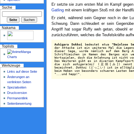
Er setzte sie zum ersten Mal im Kampf gegen
Suche
Gatling
mit einem kräftigen Stoß mit der Handfl
Er zieht, während sein Gegner noch in der Luf
Schwung. Dann schleudert er sein Gegenüber
Nakama
Angriff hat sogar Ruffy weh getan, obwohl e
zurückzuführen, welches die Teufelskräfte auf
Ashigara Dokkoi
bedeutet etwa
"Beinlose Se
Toplists
der Attacke ist ein weiteres Mal die Lege
dieser Sage, wurde nämlich auf dem Berg
A
Schriftzeichen im Namen des Berges ein w
Wortspielen, doch die Anlehnung ist nicht vo
Des Weiteren gibt es in diversen Kampfsport
die sich
ashigara(mi)
(足搦[み]) nennt und
Werkzeuge
bezeichnet.
Dokkoi
(どっこい) ist im alltäglich
beim Heben von besonders schweren Lasten be
Links auf diese Seite
"...und hepp!".
Änderungen an
verlinkten Seiten
Spezialseiten
Druckversion
Permanentlink
Seitenbewertung