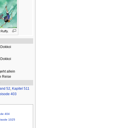
 Ruffy.
 Dokkoi
 Dokkoi
eht allein
e Reise
e
and 52
,
Kapitel 511
pisode 403
ode 404
isode 1025