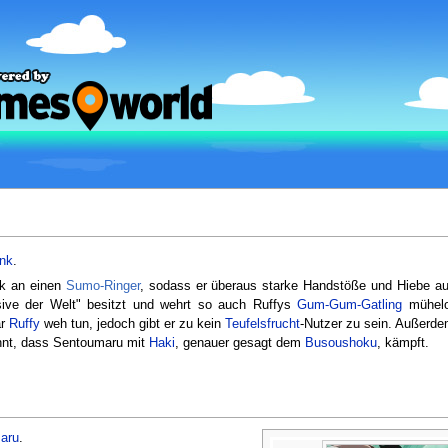
nk
.
rk an einen
Sumo-Ringer
, sodass er überaus starke Handstöße und Hiebe au
nsive der Welt" besitzt und wehrt so auch Ruffys
Gum-Gum-Gatling
mühelo
ar
Ruffy
weh tun, jedoch gibt er zu kein
Teufelsfrucht
-Nutzer zu sein. Außerde
kannt, dass Sentoumaru mit
Haki
, genauer gesagt dem
Busoushoku
, kämpft.
aru
.