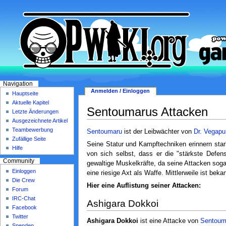
Navigation
Anmelden / Einloggen
Hauptseite
Aktuelle Kapitel
Sentoumarus Attacken
Letzte Änderungen
Ausgezeichnete Artikel
Teambewerbung
Sentoumaru
ist der Leibwächter von
Dr. Vegapu
Zufällige Seite
Seine Statur und Kampftechniken erinnern sta
Hilfe
von sich selbst, dass er die "stärkste Defe
Community
gewaltige Muskelkräfte, da seine Attacken sog
Einloggen
eine riesige Axt als Waffe. Mittlerweile ist be
Die Crew
Hier eine Auflistung seiner Attacken:
Forum
IRC-Chat
Ashigara Dokkoi
Facebook
Twitter
Ashigara Dokkoi
ist eine Attacke von
Sentoum
Spenden