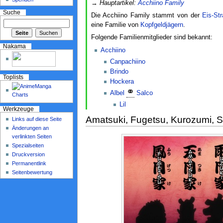
→
Hauptartikel:
Acchiino Family
Suche
Die Acchiino Family stammt von der
Eis-St
eine Familie von
Kopfgeldjägern
.
Folgende Familienmitglieder sind bekannt:
Nakama
Acchiino
Canpachiino
Brindo
Toplists
Hockera
⚭
Albel
Salco
Lil
Werkzeuge
Amatsuki, Fugetsu, Kurozumi, S
Links auf diese Seite
Änderungen an
verlinkten Seiten
Spezialseiten
Druckversion
Permanentlink
Seitenbewertung