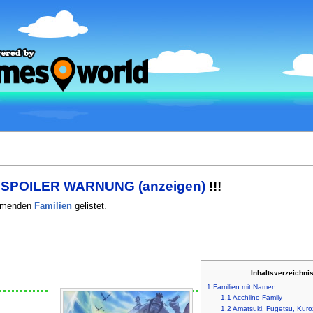
!
SPOILER WARNUNG (anzeigen)
!!!
mmenden
Familien
gelistet.
Inhaltsverzeichni
1
Familien mit Namen
1.1
Acchiino Family
1.2
Amatsuki, Fugetsu, Kuro