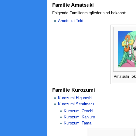
Familie Amatsuki
Folgende Familienmitglieder sind bekannt:
Amatsuki Toki
Amatsuki Tok
Familie Kurozumi
Kurozumi Higurashi
Kurozumi Semimaru
Kurozumi Orochi
Kurozumi Kanjuro
Kurozumi Tama