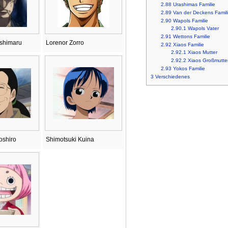
2.88
Urashimas Familie
2.89
Van der Deckens Famil
2.90
Wapols Familie
2.90.1
Wapols Vater
2.91
Wettons Familie
Ushimaru
Lorenor Zorro
2.92
Xiaos Familie
2.92.1
Xiaos Mutter
2.92.2
Xiaos Großmutte
2.93
Yokos Familie
3
Verschiedenes
oshiro
Shimotsuki Kuina