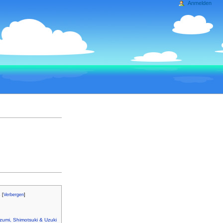
Anmelden
s
[
Verbergen
]
zumi, Shimotsuki & Uzuki