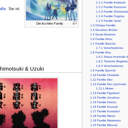
1.2.1
Familie Amatsuki
1.2.2
Familie Kurozumi
raße
. Sie ist
1.2.3
Familie Shimotsuki
1.2.4
Familie Fugetsu
1.2.5
Familie Uzuki
Die Acchiino Family
1.3
Chinjao-Familie
1.4
Decalvan Brüder
1.5
Doubt Brothers
1.6
Familie Ahho
1.7
Familie Bascúd
1.7.1
Verschiedenes
1.8
Familie Boa
1.8.1
Status innerhalb
1.8.2
Tierische Begleiter
1.8.3
Verschiedenes
himotsuki & Uzuki
1.9
Familie Byrnndi
1.10
Familie Charlotte
1.11
Familie Diez
1.12
Familie Don Quichotte
1.12.1
Mutter
1.13
Familie Figarland
1.14
Familie Jonathan
1.15
Familie Kitetsu
1.16
Familie Kouzuki
1.17
Familie Kumadori
1.18
Familie Maron
1.19
Familie Masterson
1.20
Familie Mizuuta