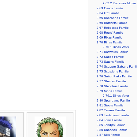
2.62.2
Kodamas Mutter
2.63
Oimos Familie
2.64
Oz' Familie
2.65
Raccoons Familie
2.66
Ratchets Familie
2.67
Rebeccas Familie
2.68
Regis' Familie
2.69
Rikas Familie
2.70
Rinas Familie
2.70.1
Rinas Vater
2.71
Roswards Familie
2.72
Sabos Familie
2.73
Satoris Familie
2.74
Scopper Gabans Famil
2.75
Scorpions Familie
2.76
Señor Pinks Familie
2.77
Shanks' Familie
2.78
Shinobus Familie
2.79
Sinds Familie
2.79.1
Sinds Vater
2.80
Spandams Familie
2.81
Stools Familie
2.82
Tannes Familie
2.83
Tantchens Familie
2.84
Toms Familie
2.85
Tondjits Familie
2.86
Uhoricias Familie
2.87
Ultis Familie