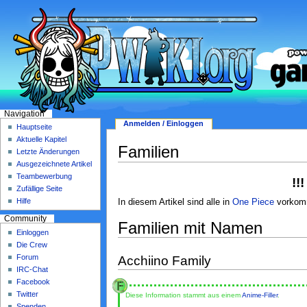
Navigation
Anmelden / Einloggen
Hauptseite
Aktuelle Kapitel
Familien
Letzte Änderungen
Ausgezeichnete Artikel
Teambewerbung
!!
Zufällige Seite
Hilfe
In diesem Artikel sind alle in
One Piece
vorko
Community
Familien mit Namen
Einloggen
Die Crew
Forum
Acchiino Family
IRC-Chat
Facebook
Twitter
Diese Information stammt aus einem
Anime-Filler
.
Spenden