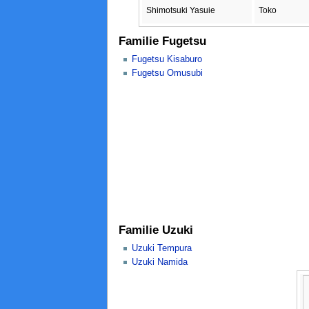
Shimotsuki Yasuie
Toko
Familie Fugetsu
Fugetsu Kisaburo
Fugetsu Omusubi
Familie Uzuki
Uzuki Tempura
Uzuki Namida