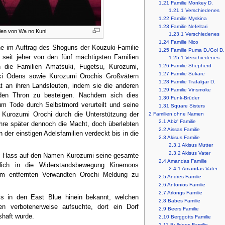
1.21
Familie Monkey D.
1.21.1
Verschiedenes
1.22
Familie Myskina
1.23
Familie Nefeltari
lien von Wa no Kuni
1.23.1
Verschiedenes
1.24
Familie Nico
e im Auftrag des Shoguns der Kouzuki-Familie
1.25
Familie Puma D./Gol D.
seit jeher von den fünf mächtigsten Familien
1.25.1
Verschiedenes
1.26
Familie Shepherd
n die Familien Amatsuki, Fugetsu, Kurozumi,
1.27
Familie Sukare
ki Odens sowie Kurozumi Orochis Großvätern
1.28
Familie Trafalgar D.
t an ihren Landsleuten, indem sie die anderen
1.29
Familie Vinsmoke
 den Thron zu besteigen. Nachdem sich dies
1.30
Funk-Brüder
um Tode durch Selbstmord verurteilt und seine
1.31
Square Sisters
ff Kurozumi Orochi durch die Unterstützung der
2
Familien ohne Namen
2.1
Abiz' Familie
re später dennoch die Macht, doch überlebten
2.2
Aissas Familie
 der einstigen Adelsfamilien verdeckt bis in die
2.3
Akisus Familie
2.3.1
Akisus Mutter
2.3.2
Akisus Vater
den Hass auf den Namen Kurozumi seine gesamte
2.4
Amandas Familie
lich in die Widerstandsbewegung Kinemons
2.4.1
Amandas Vater
nem entfernten Verwandten Orochi Meldung zu
2.5
Andres Familie
2.6
Antonios Familie
2.7
Arlongs Familie
is in den East Blue hinein bekannt, welchen
2.8
Babes Familie
 verbotenerweise aufsuchte, dort ein Dorf
2.9
Beers Familie
shaft wurde.
2.10
Berggotts Familie
2.11
Bulldogs Familie