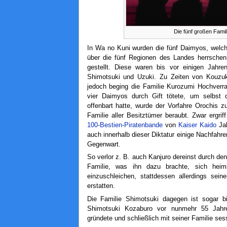
Die fünf großen Fami
In Wa no Kuni wurden die fünf Daimyos, welch
über die fünf Regionen des Landes herrschen 
gestellt. Diese waren bis vor einigen Jahre
Shimotsuki und Uzuki. Zu Zeiten von Kouzu
jedoch beging die Familie Kurozumi Hochverra
vier Daimyos durch Gift tötete, um selbst
offenbart hatte, wurde der Vorfahre Orochis z
Familie aller Besitztümer beraubt. Zwar ergri
100-Bestien-Piratenbande
von
Kaiser
Kaido
Jah
auch innerhalb dieser Diktatur einige Nachfahren
Gegenwart.
So verlor z. B. auch Kanjuro dereinst durch 
Familie, was ihn dazu brachte, sich heim
einzuschleichen, stattdessen allerdings sei
erstatten.
Die Familie Shimotsuki dagegen ist sogar b
Shimotsuki Kozaburo vor nunmehr 55 Jahren
gründete und schließlich mit seiner Familie ses