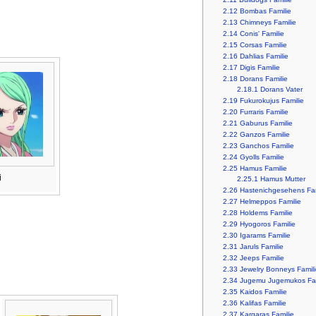
2.12
Bombas Familie
2.13
Chimneys Familie
2.14
Conis' Familie
2.15
Corsas Familie
2.16
Dahlias Familie
2.17
Digis Familie
2.18
Dorans Familie
2.18.1
Dorans Vater
2.19
Fukurokujus Familie
2.20
Furraris Familie
2.21
Gaburus Familie
2.22
Ganzos Familie
2.23
Ganchos Familie
2.24
Gyolls Familie
2.25
Hamus Familie
i
2.25.1
Hamus Mutter
2.26
Hastenichgesehens Fam
2.27
Helmeppos Familie
2.28
Holdems Familie
2.29
Hyogoros Familie
2.30
Igarams Familie
2.31
Jaruls Familie
2.32
Jeeps Familie
2.33
Jewelry Bonneys Famili
2.34
Jugemu Jugemukos Fam
2.35
Kaidos Familie
2.36
Kalifas Familie
2.37
Kargaras Familie