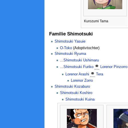
Kurozumi Tama
Familie Shimotsuki
Shimotsuki Yasuie
O-Toko
(Adoptivtochter)
Shimotsuki Ryuma
...
Shimotsuki Ushimaru
⚭
...
Shimotsuki Furiko
Lorenor Pinzorro
⚭
Lorenor Arashi
Tera
Lorenor Zorro
Shimotsuki Kozaburo
Shimotsuki Koshiro
Shimotsuki Kuina