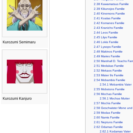
2.38
Kawamatsus Familie
2.39
Kikunojos Familie
2.40
Kinemons Familie
2.41
Koalas Familie
2.42
Komanes Familie
2.43
Kranichs Familie
2.44
Leos Familie
2.45
Lilys Familie
Kurozumi Semimaru
2.46
Lokis Familie
2.47
Lysops Familie
2.48
Makinos Familie
2.49
Maries Familie
2.50
Marshall D. Teachs Fami
2.51
Medakas Familie
2.52
Mekaos Familie
2.53
Mister 9s Familie
2.54
Mobambis Familie
2.54.1
Mobambis Vater
2.55
Mobstons Familie
2.56
Mochas Familie
Kurozumi Kanjuro
2.56.1
Mochas Mutter
2.57
Mochis Familie
2.58
Geschwister Mone und
2.59
Modas Familie
2.60
Namis Familie
2.61
Neptuns Familie
2.62
Odamas Familie
2.62.1
Kodamas Vater