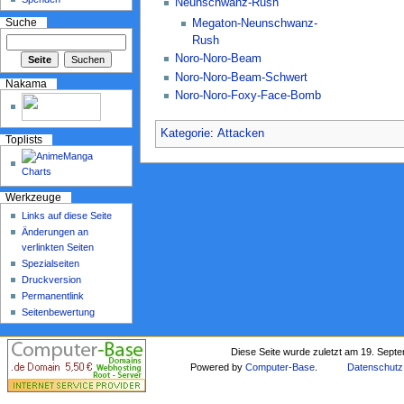
Neunschwanz-Rush
Suche
Megaton-Neunschwanz-
Rush
Noro-Noro-Beam
Noro-Noro-Beam-Schwert
Nakama
Noro-Noro-Foxy-Face-Bomb
Kategorie
:
Attacken
Toplists
Werkzeuge
Links auf diese Seite
Änderungen an
verlinkten Seiten
Spezialseiten
Druckversion
Permanentlink
Seitenbewertung
Diese Seite wurde zuletzt am 19. Sept
Powered by
Computer-Base
.
Datenschutz