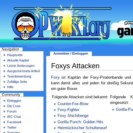
Navigation
Anmelden / Einloggen
Hauptseite
Aktuelle Kapitel
Foxys Attacken
Letzte Änderungen
Ausgezeichnete Artikel
Teambewerbung
Foxy
ist Kapitän der Foxy-Piratenbande und
Zufällige Seite
kann damit alles und jeden für dreißig Seku
Hilfe
ein guter Boxer.
Community
Folgende Attacken sind bekannt:
Folgende 
Einloggen
eingesetzt:
Counter-Fox-Blow
Die Crew
Gorilla-Pu
Foxy-Fighter
Forum
Foxy Shichihenge
IRC-Chat
Gorilla Punch: Golden Hits
Facebook
Twitter
Heimtückischer Schulterwurf
Spenden