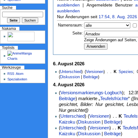
ausblenden
| Angemeldete Benutzer
a
Suche
ausblenden
Nur Änderungen seit
17:54, 8. Aug. 2026
Namensraum:
Nakama
Seite:
Zeige Änderungen auf Seiten, 
Toplists
6. August 2026
Werkzeuge
(
Unterschied
) (
Versionen
) . .
K
Spezies
‎;
RSS
Atom
(
Diskussion
|
Beiträge
)
Spezialseiten
4. August 2026
(
Versionsmarkierungs-Logbuch
); 12:
Beiträge
)
markierte „
Teufelsfrüchte
“
([I
gesichtet, Bilder: Nur gesichtet, Lesba
Nur gesichtet])
(
Unterschied
) (
Versionen
) . .
K
Teufels
Kaizoku
(
Diskussion
|
Beiträge
)
(
Unterschied
) (
Versionen
) . .
K
Teufels
Kaizoku
(
Diskussion
|
Beiträge
)