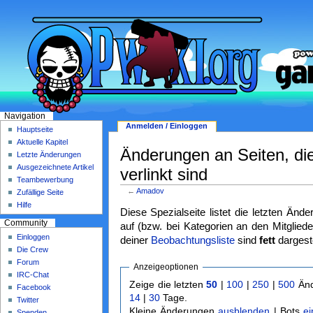
Navigation
Anmelden / Einloggen
Hauptseite
Aktuelle Kapitel
Änderungen an Seiten, di
Letzte Änderungen
Ausgezeichnete Artikel
verlinkt sind
Teambewerbung
←
Amadov
Zufällige Seite
Hilfe
Diese Spezialseite listet die letzten Änd
Community
auf (bzw. bei Kategorien an den Mitgliede
Einloggen
deiner
Beobachtungsliste
sind
fett
dargeste
Die Crew
Forum
Anzeigeoptionen
IRC-Chat
Zeige die letzten
50
|
100
|
250
|
500
Änd
Facebook
14
|
30
Tage.
Twitter
Kleine Änderungen
ausblenden
| Bots
e
Spenden