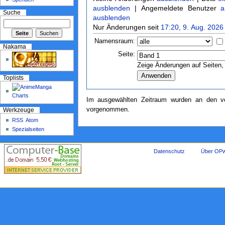
ausblenden
| Angemeldete Benutzer
a
Suche
ausblenden
Nur Änderungen seit
17:20, 9. Aug. 2026
Namensraum:
Nakama
Seite:
Zeige Änderungen auf Seiten, 
Toplists
Im ausgewählten Zeitraum wurden an den ve
vorgenommen.
Werkzeuge
RSS
Atom
Spezialseiten
Datenschutz
Über OPw