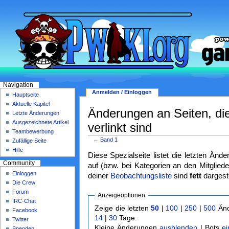
Navigation
Anmelden / Einloggen
Hauptseite
Aktuelle Kapitel
Änderungen an Seiten, di
Letzte Änderungen
Ausgezeichnete Artikel
verlinkt sind
Teambewerbung
←
Band 1
Zufällige Seite
Hilfe
Diese Spezialseite listet die letzten Änd
Community
auf (bzw. bei Kategorien an den Mitgliede
Einloggen
deiner
Beobachtungsliste
sind
fett
dargeste
Die Crew
Forum
Anzeigeoptionen
IRC-Chat
Zeige die letzten
50
|
100
|
250
|
500
Änd
Facebook
14
|
30
Tage.
Twitter
Kleine Änderungen
ausblenden
| Bots
e
Spenden