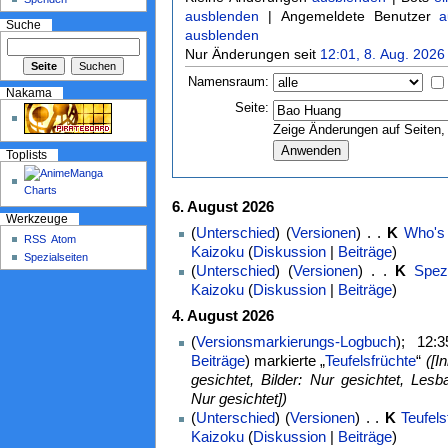
ausblenden
| Angemeldete Benutzer
a
Suche
ausblenden
Nur Änderungen seit
12:01, 8. Aug. 2026
Namensraum:
Nakama
Seite:
Zeige Änderungen auf Seiten, 
Toplists
6. August 2026
Werkzeuge
(
Unterschied
) (
Versionen
) . .
K
Who's
RSS
Atom
Kaizoku
(
Diskussion
|
Beiträge
)
Spezialseiten
(
Unterschied
) (
Versionen
) . .
K
Spez
Kaizoku
(
Diskussion
|
Beiträge
)
4. August 2026
(
Versionsmarkierungs-Logbuch
); 12:
Beiträge
)
markierte „
Teufelsfrüchte
“
([I
gesichtet, Bilder: Nur gesichtet, Lesba
Nur gesichtet])
(
Unterschied
) (
Versionen
) . .
K
Teufels
Kaizoku
(
Diskussion
|
Beiträge
)