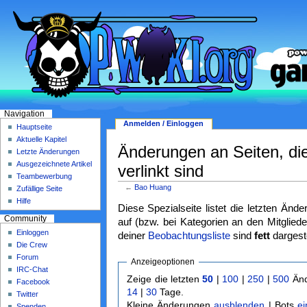
Navigation
Anmelden / Einloggen
Hauptseite
Aktuelle Kapitel
Änderungen an Seiten, di
Letzte Änderungen
Ausgezeichnete Artikel
verlinkt sind
Teambewerbung
←
Bao Huang
Zufällige Seite
Hilfe
Diese Spezialseite listet die letzten Änd
Community
auf (bzw. bei Kategorien an den Mitgliede
Einloggen
deiner
Beobachtungsliste
sind
fett
dargeste
Die Crew
Forum
Anzeigeoptionen
IRC-Chat
Zeige die letzten
50
|
100
|
250
|
500
Änd
Facebook
14
|
30
Tage.
Twitter
Kleine Änderungen
ausblenden
| Bots
e
Spenden