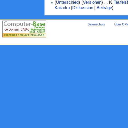
(
Unterschied
) (
Versionen
) . .
K
Teufels
Kaizoku
(
Diskussion
|
Beiträge
)
Datenschutz
Über OPw