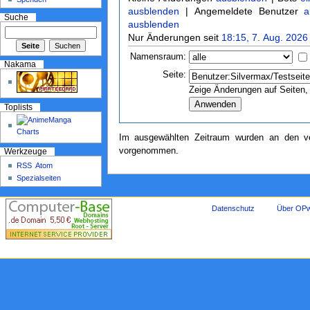
ausblenden
| Angemeldete Benutzer
a
Suche
ausblenden
Nur Änderungen seit
18:15, 7. Aug. 2026
Namensraum:
Nakama
Seite:
Zeige Änderungen auf Seiten, 
Toplists
Im ausgewählten Zeitraum wurden an den ve
vorgenommen.
Werkzeuge
RSS
Atom
Spezialseiten
Datenschutz
Über OPw