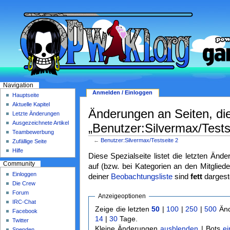
Navigation
Anmelden / Einloggen
Hauptseite
Aktuelle Kapitel
Änderungen an Seiten, di
Letzte Änderungen
Ausgezeichnete Artikel
„Benutzer:Silvermax/Testse
Teambewerbung
←
Benutzer:Silvermax/Testseite 2
Zufällige Seite
Hilfe
Diese Spezialseite listet die letzten Änd
Community
auf (bzw. bei Kategorien an den Mitgliede
Einloggen
deiner
Beobachtungsliste
sind
fett
dargeste
Die Crew
Forum
Anzeigeoptionen
IRC-Chat
Zeige die letzten
50
|
100
|
250
|
500
Änd
Facebook
14
|
30
Tage.
Twitter
Kleine Änderungen
ausblenden
| Bots
e
Spenden