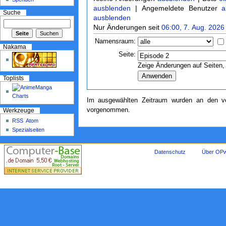
ausblenden
| Angemeldete Benutzer
a
Suche
ausblenden
Nur Änderungen seit
06:00, 7. Aug. 2026
Namensraum:
Nakama
Seite:
Zeige Änderungen auf Seiten, 
Toplists
Im ausgewählten Zeitraum wurden an den ve
vorgenommen.
Werkzeuge
RSS
Atom
Spezialseiten
Datenschutz
Über OPw