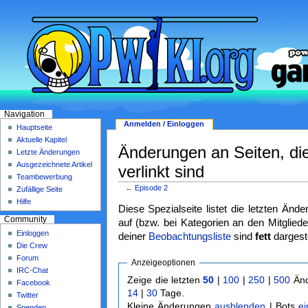
Navigation
Anmelden / Einloggen
Hauptseite
Aktuelle Kapitel
Änderungen an Seiten, die
Letzte Änderungen
Ausgezeichnete Artikel
verlinkt sind
Teambewerbung
←
Episode 2
Zufällige Seite
Hilfe
Diese Spezialseite listet die letzten Änd
Community
auf (bzw. bei Kategorien an den Mitgliede
Einloggen
deiner
Beobachtungsliste
sind
fett
dargeste
Die Crew
Forum
Anzeigeoptionen
IRC-Chat
Zeige die letzten
50
|
100
|
250
|
500
Änd
Facebook
14
|
30
Tage.
Twitter
Kleine Änderungen
ausblenden
| Bots
e
Spenden