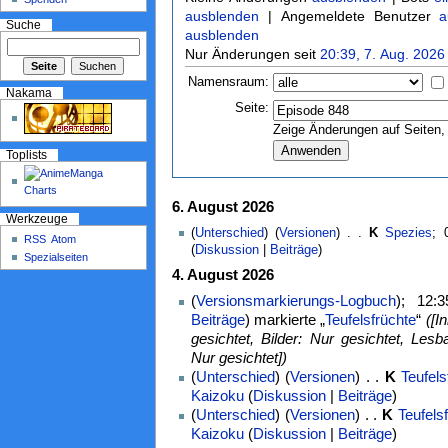
ausblenden
| Angemeldete Benutzer
a
Suche
ausblenden
Nur Änderungen seit
20:39, 7. Aug. 2026
Namensraum:
Nakama
Seite:
Zeige Änderungen auf Seiten, 
Toplists
6. August 2026
Werkzeuge
(
Unterschied
) (
Versionen
) . .
K
Spezies
‎;
RSS
Atom
(
Diskussion
|
Beiträge
)
Spezialseiten
4. August 2026
(
Versionsmarkierungs-Logbuch
); 12:
Beiträge
)
markierte „
Teufelsfrüchte
“
([I
gesichtet, Bilder: Nur gesichtet, Lesba
Nur gesichtet])
(
Unterschied
) (
Versionen
) . .
K
Teufels
Kaizoku
(
Diskussion
|
Beiträge
)
(
Unterschied
) (
Versionen
) . .
K
Teufels
Kaizoku
(
Diskussion
|
Beiträge
)