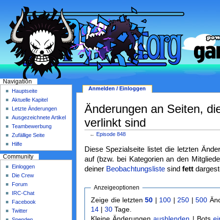
Navigation
Anmelden / Einloggen
Hauptseite
Aktuelle Kapitel
Änderungen an Seiten, di
Letzte Änderungen
Ausgezeichnete Artikel
verlinkt sind
Teambewerbung
←
Episode 848
Zufällige Seite
Hilfe
Diese Spezialseite listet die letzten Änd
Community
auf (bzw. bei Kategorien an den Mitgliede
Einloggen
deiner
Beobachtungsliste
sind
fett
dargeste
Die Crew
Forum
Anzeigeoptionen
IRC-Chat
Zeige die letzten
50
|
100
|
250
|
500
Änd
Facebook
14
|
30
Tage.
Twitter
Kleine Änderungen
ausblenden
| Bots
e
Spenden