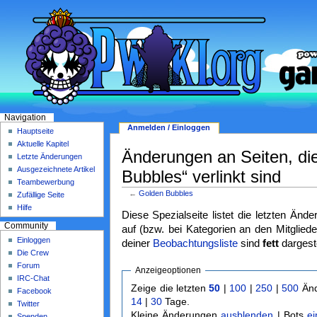
Navigation
Anmelden / Einloggen
Hauptseite
Aktuelle Kapitel
Änderungen an Seiten, di
Letzte Änderungen
Ausgezeichnete Artikel
Bubbles“ verlinkt sind
Teambewerbung
←
Golden Bubbles
Zufällige Seite
Hilfe
Diese Spezialseite listet die letzten Änd
Community
auf (bzw. bei Kategorien an den Mitgliede
Einloggen
deiner
Beobachtungsliste
sind
fett
dargeste
Die Crew
Forum
Anzeigeoptionen
IRC-Chat
Zeige die letzten
50
|
100
|
250
|
500
Änd
Facebook
14
|
30
Tage.
Twitter
Kleine Änderungen
ausblenden
| Bots
e
Spenden