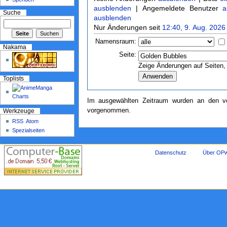
ausblenden
| Angemeldete Benutzer
a
Suche
ausblenden
Nur Änderungen seit
12:40, 9. Aug. 2026
Namensraum:
Nakama
Seite:
Zeige Änderungen auf Seiten, 
Toplists
Im ausgewählten Zeitraum wurden an den ve
vorgenommen.
Werkzeuge
RSS
Atom
Spezialseiten
Datenschutz
Über OPw