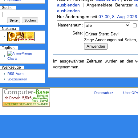
ausblenden
| Angemeldete Benutzer
a
Suche
ausblenden
Nur Änderungen seit
07:00, 8. Aug. 2026
Namensraum:
Nakama
Seite:
Zeige Änderungen auf Seiten, 
Toplists
Im ausgewählten Zeitraum wurden an den ve
vorgenommen.
Werkzeuge
RSS
Atom
Spezialseiten
Datenschutz
Über OPw