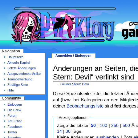
Navigation
Anmelden / Einloggen
Hauptseite
Aktuelle Kapitel
Änderungen an Seiten, di
Letzte Änderungen
Ausgezeichnete Artikel
Stern: Devil“ verlinkt sind
Teambewerbung
←
Grüner Stern: Devil
Zufällige Seite
Hilfe
Diese Spezialseite listet die letzten Änd
Community
auf (bzw. bei Kategorien an den Mitgliede
Einloggen
deiner
Beobachtungsliste
sind
fett
dargeste
Die Crew
Forum
Anzeigeoptionen
IRC-Chat
Zeige die letzten
50
|
100
|
250
|
500
Änd
Facebook
14
|
30
Tage.
Twitter
Kleine Änderungen
ausblenden
| Bots
e
Spenden