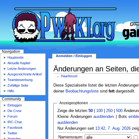
Navigation
Anmelden / Einloggen
Hauptseite
Aktuelle Kapitel
Änderungen an Seiten, die 
Letzte Änderungen
Ausgezeichnete Artikel
←
Haarfessel
Teambewerbung
Diese Spezialseite listet die letzten Änderunge
Zufällige Seite
deiner
Beobachtungsliste
sind
fett
dargestellt.
Hilfe
Community
Anzeigeoptionen
Einloggen
Zeige die letzten
50
|
100
|
250
|
500
Änderung
Die Crew
Forum
Kleine Änderungen
ausblenden
| Bots
einbl
IRC-Chat
ausblenden
Facebook
Nur Änderungen seit
13:42, 7. Aug. 2026
zeig
Twitter
Namensraum:
Spenden