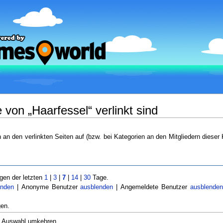
von „Haarfessel“ verlinkt sind
n an den verlinkten Seiten auf (bzw. bei Kategorien an den Mitgliedern dieser 
en der letzten
1
|
3
|
7
|
14
|
30
Tage.
enden
| Anonyme Benutzer
ausblenden
| Angemeldete Benutzer
ausblende
en.
Auswahl umkehren