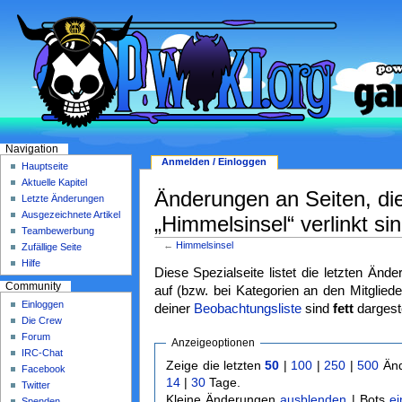
Navigation
Anmelden / Einloggen
Hauptseite
Aktuelle Kapitel
Änderungen an Seiten, di
Letzte Änderungen
Ausgezeichnete Artikel
„Himmelsinsel“ verlinkt si
Teambewerbung
←
Himmelsinsel
Zufällige Seite
Hilfe
Diese Spezialseite listet die letzten Änd
Community
auf (bzw. bei Kategorien an den Mitgliede
Einloggen
deiner
Beobachtungsliste
sind
fett
dargeste
Die Crew
Forum
Anzeigeoptionen
IRC-Chat
Zeige die letzten
50
|
100
|
250
|
500
Änd
Facebook
14
|
30
Tage.
Twitter
Kleine Änderungen
ausblenden
| Bots
e
Spenden