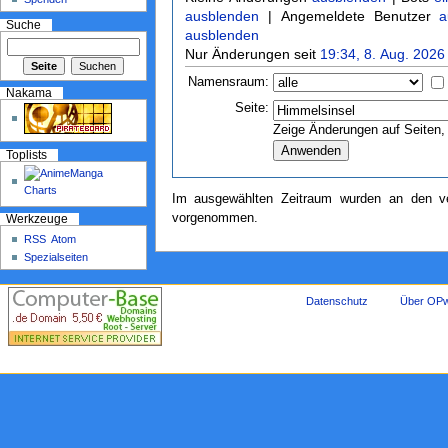
ausblenden
| Angemeldete Benutzer
a
Suche
ausblenden
Nur Änderungen seit
19:34, 8. Aug. 2026
Namensraum:
Nakama
Seite:
Zeige Änderungen auf Seiten, 
Toplists
Im ausgewählten Zeitraum wurden an den ve
vorgenommen.
Werkzeuge
RSS
Atom
Spezialseiten
Datenschutz
Über OPw