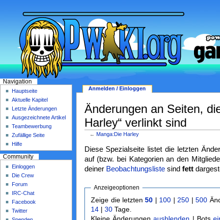
Navigation
Anmelden / Einloggen
Hauptseite
Aktuelle Kapitel
Änderungen an Seiten, di
Letzte Änderungen
Ausgezeichnete Artikel
Harley“ verlinkt sind
Teambewerbung
←
Manga:Die Harley
Zufällige Seite
Hilfe
Diese Spezialseite listet die letzten Änd
Community
auf (bzw. bei Kategorien an den Mitgliede
Einloggen
deiner
Beobachtungsliste
sind
fett
dargeste
Die Crew
Forum
Anzeigeoptionen
IRC-Chat
Zeige die letzten
50
|
100
|
250
|
500
Änd
Facebook
14
|
30
Tage.
Twitter
Kleine Änderungen
ausblenden
| Bots
e
Spenden