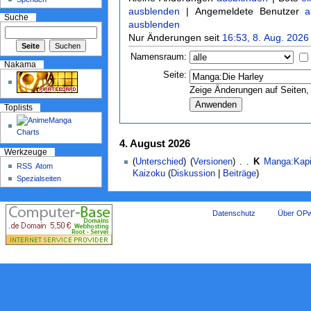
ausblenden
| Angemeldete Benutzer
a
Suche
ausblenden
Nur Änderungen seit
16:53, 8. Aug. 2026
Namensraum:
Nakama
Seite:
Zeige Änderungen auf Seiten, 
Toplists
4. August 2026
Werkzeuge
(
Unterschied
) (
Versionen
) . .
K
Manga:Kapi
RSS
Atom
Kaizoku
(
Diskussion
|
Beiträge
)
Spezialseiten
Datenschutz
Über OPw