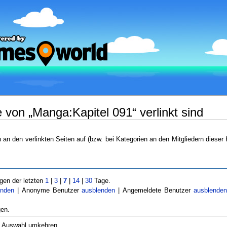
 von „Manga:Kapitel 091“ verlinkt sind
n an den verlinkten Seiten auf (bzw. bei Kategorien an den Mitgliedern dieser 
en der letzten
1
|
3
|
7
|
14
|
30
Tage.
enden
| Anonyme Benutzer
ausblenden
| Angemeldete Benutzer
ausblende
en.
Auswahl umkehren