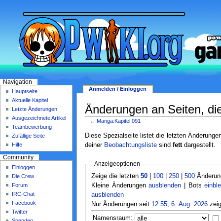
Navigation
Anmelden / Einloggen
Hauptseite
Aktuelle Kapitel
Änderungen an Seiten, die
Letzte Änderungen
Ausgezeichnete Artikel
←
Manga:Kapitel 091
Teambewerbung
Diese Spezialseite listet die letzten Änderunge
Zufällige Seite
deiner
Beobachtungsliste
sind
fett
dargestellt.
Hilfe
Community
Anzeigeoptionen
Einloggen
Zeige die letzten
50
|
100
|
250
|
500
Änderung
Die Crew
Forum
Kleine Änderungen
ausblenden
| Bots
einbl
IRC-Chat
ausblenden
Facebook
Nur Änderungen seit
12:55, 6. Aug. 2026
zeig
Twitter
Namensraum:
Spenden