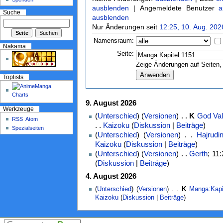
ausblenden
| Angemeldete Benutzer
a
Suche
ausblenden
Nur Änderungen seit
12:25, 10. Aug. 202
Namensraum:
Nakama
Seite:
Zeige Änderungen auf Seiten, 
Toplists
9. August 2026
Werkzeuge
(
Unterschied
) (
Versionen
) . .
K
God Vall
RSS
Atom
. .
Kaizoku
(
Diskussion
|
Beiträge
)
Spezialseiten
(
Unterschied
) (
Versionen
) . .
Hajrudi
Kaizoku
(
Diskussion
|
Beiträge
)
(
Unterschied
) (
Versionen
) . .
Gerth
‎; 11
(
Diskussion
|
Beiträge
)
4. August 2026
(
Unterschied
) (
Versionen
) . .
K
Manga:Kapi
Kaizoku
(
Diskussion
|
Beiträge
)