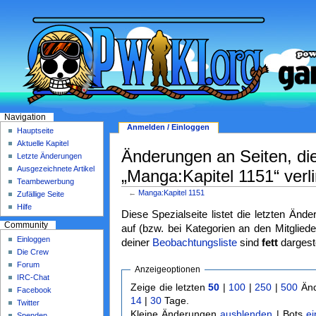
Navigation
Anmelden / Einloggen
Hauptseite
Aktuelle Kapitel
Änderungen an Seiten, di
Letzte Änderungen
Ausgezeichnete Artikel
„Manga:Kapitel 1151“ verli
Teambewerbung
←
Manga:Kapitel 1151
Zufällige Seite
Hilfe
Diese Spezialseite listet die letzten Änd
Community
auf (bzw. bei Kategorien an den Mitgliede
Einloggen
deiner
Beobachtungsliste
sind
fett
dargeste
Die Crew
Forum
Anzeigeoptionen
IRC-Chat
Zeige die letzten
50
|
100
|
250
|
500
Änd
Facebook
14
|
30
Tage.
Twitter
Kleine Änderungen
ausblenden
| Bots
e
Spenden