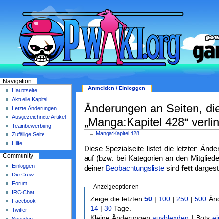
Navigation
Anmelden / Einloggen
Hauptseite
Aktuelle Kapitel
Änderungen an Seiten, di
Letzte Änderungen
Ausgezeichnete Artikel
„Manga:Kapitel 428“ verlin
Teambewerbung
←
Manga:Kapitel 428
Zufällige Seite
Hilfe
Diese Spezialseite listet die letzten Änd
Community
auf (bzw. bei Kategorien an den Mitgliede
Einloggen
deiner
Beobachtungsliste
sind
fett
dargeste
Die Crew
Forum
Anzeigeoptionen
IRC-Chat
Zeige die letzten
50
|
100
|
250
|
500
Änd
Facebook
14
|
30
Tage.
Twitter
Kleine Änderungen
ausblenden
| Bots
e
Spenden