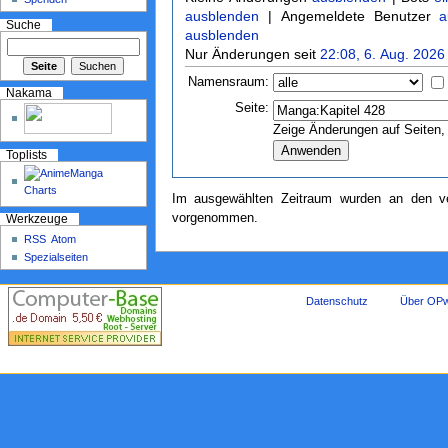
ausblenden
| Angemeldete Benutzer
a
Suche
ausblenden
Nur Änderungen seit
22:08, 6. Aug. 2026
Namensraum:
Nakama
Seite:
Zeige Änderungen auf Seiten, 
Toplists
Im ausgewählten Zeitraum wurden an den ve
vorgenommen.
Werkzeuge
RSS
Atom
Spezialseiten
Datenschutz
Über OPw