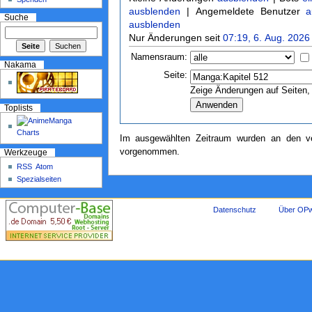
ausblenden
| Angemeldete Benutzer
a
Suche
ausblenden
Nur Änderungen seit
07:19, 6. Aug. 2026
Namensraum:
Nakama
Seite:
Zeige Änderungen auf Seiten, 
Toplists
Im ausgewählten Zeitraum wurden an den ve
vorgenommen.
Werkzeuge
RSS
Atom
Spezialseiten
Datenschutz
Über OPw