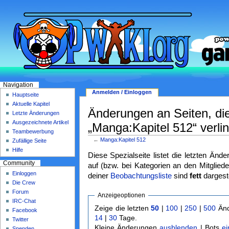
Navigation
Anmelden / Einloggen
Hauptseite
Aktuelle Kapitel
Änderungen an Seiten, di
Letzte Änderungen
Ausgezeichnete Artikel
„Manga:Kapitel 512“ verlin
Teambewerbung
←
Manga:Kapitel 512
Zufällige Seite
Hilfe
Diese Spezialseite listet die letzten Änd
Community
auf (bzw. bei Kategorien an den Mitgliede
Einloggen
deiner
Beobachtungsliste
sind
fett
dargeste
Die Crew
Forum
Anzeigeoptionen
IRC-Chat
Zeige die letzten
50
|
100
|
250
|
500
Änd
Facebook
14
|
30
Tage.
Twitter
Kleine Änderungen
ausblenden
| Bots
e
Spenden