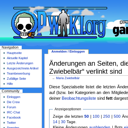
Navigation
Anmelden / Einloggen
Hauptseite
Aktuelle Kapitel
Änderungen an Seiten, di
Letzte Änderungen
Ausgezeichnete Artikel
Zwiebelbär“ verlinkt sind
Teambewerbung
←
Maria Zwiebelbär
Zufällige Seite
Hilfe
Diese Spezialseite listet die letzten Änd
Community
auf (bzw. bei Kategorien an den Mitgliede
Einloggen
deiner
Beobachtungsliste
sind
fett
dargeste
Die Crew
Forum
Anzeigeoptionen
IRC-Chat
Zeige die letzten
50
|
100
|
250
|
500
Änd
Facebook
14
|
30
Tage.
Twitter
Kleine Änderungen
ausblenden
| Bots
e
Spenden