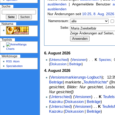
ausblenden
| Angemeldete Benutzer
a
Suche
ausblenden
Nur Änderungen seit
10:25, 8. Aug. 2026
Namensraum:
Nakama
Seite:
Zeige Änderungen auf Seiten, 
Toplists
6. August 2026
Werkzeuge
(
Unterschied
) (
Versionen
) . .
K
Spezies
‎;
RSS
Atom
(
Diskussion
|
Beiträge
)
Spezialseiten
4. August 2026
(
Versionsmarkierungs-Logbuch
); 12:
Beiträge
)
markierte „
Teufelsfrüchte
“
([I
gesichtet, Bilder: Nur gesichtet, Lesba
Nur gesichtet])
(
Unterschied
) (
Versionen
) . .
K
Teufels
Kaizoku
(
Diskussion
|
Beiträge
)
(
Unterschied
) (
Versionen
) . .
K
Teufels
Kaizoku
(
Diskussion
|
Beiträge
)