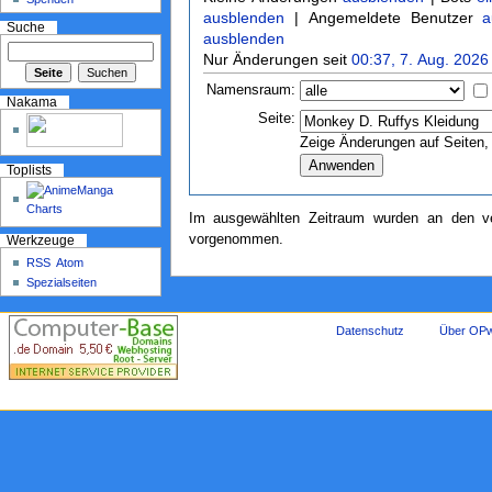
ausblenden
| Angemeldete Benutzer
a
Suche
ausblenden
Nur Änderungen seit
00:37, 7. Aug. 2026
Namensraum:
Nakama
Seite:
Zeige Änderungen auf Seiten, 
Toplists
Im ausgewählten Zeitraum wurden an den ve
vorgenommen.
Werkzeuge
RSS
Atom
Spezialseiten
Datenschutz
Über OPw