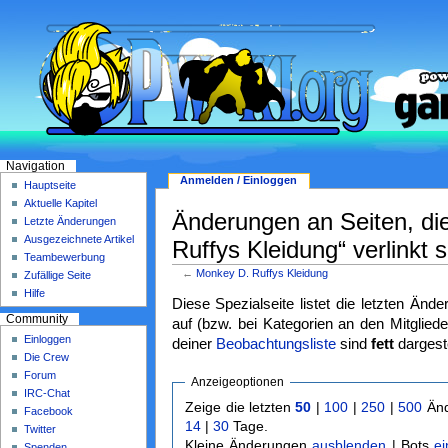
Navigation
Anmelden / Einloggen
Hauptseite
Aktuelle Kapitel
Änderungen an Seiten, di
Letzte Änderungen
Ausgezeichnete Artikel
Ruffys Kleidung“ verlinkt s
Teambewerbung
←
Monkey D. Ruffys Kleidung
Zufällige Seite
Hilfe
Diese Spezialseite listet die letzten Änd
Community
auf (bzw. bei Kategorien an den Mitgliede
Einloggen
deiner
Beobachtungsliste
sind
fett
dargeste
Die Crew
Forum
Anzeigeoptionen
IRC-Chat
Zeige die letzten
50
|
100
|
250
|
500
Änd
Facebook
14
|
30
Tage.
Twitter
Kleine Änderungen
ausblenden
| Bots
e
Spenden