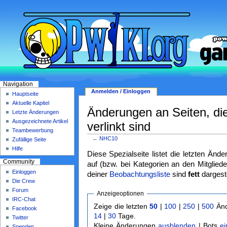
Navigation
Anmelden / Einloggen
Hauptseite
Aktuelle Kapitel
Änderungen an Seiten, di
Letzte Änderungen
Ausgezeichnete Artikel
verlinkt sind
Teambewerbung
←
NHC10
Zufällige Seite
Hilfe
Diese Spezialseite listet die letzten Änd
Community
auf (bzw. bei Kategorien an den Mitgliede
Einloggen
deiner
Beobachtungsliste
sind
fett
dargeste
Die Crew
Forum
Anzeigeoptionen
IRC-Chat
Zeige die letzten
50
|
100
|
250
|
500
Änd
Facebook
14
|
30
Tage.
Twitter
Kleine Änderungen
ausblenden
| Bots
e
Spenden