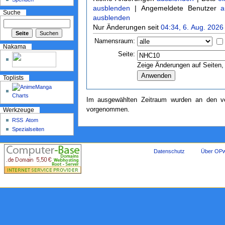
ausblenden
| Angemeldete Benutzer
a
Suche
ausblenden
Nur Änderungen seit
04:34, 6. Aug. 2026
Namensraum:
Nakama
Seite:
Zeige Änderungen auf Seiten, 
Toplists
Im ausgewählten Zeitraum wurden an den ve
vorgenommen.
Werkzeuge
RSS
Atom
Spezialseiten
Datenschutz
Über OPw