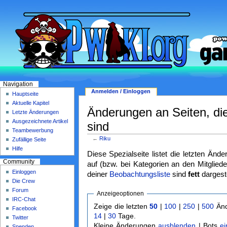
Navigation
Anmelden / Einloggen
Hauptseite
Aktuelle Kapitel
Änderungen an Seiten, die 
Letzte Änderungen
Ausgezeichnete Artikel
sind
Teambewerbung
←
Riku
Zufällige Seite
Hilfe
Diese Spezialseite listet die letzten Änd
Community
auf (bzw. bei Kategorien an den Mitgliede
Einloggen
deiner
Beobachtungsliste
sind
fett
dargeste
Die Crew
Forum
Anzeigeoptionen
IRC-Chat
Zeige die letzten
50
|
100
|
250
|
500
Änd
Facebook
14
|
30
Tage.
Twitter
Kleine Änderungen
ausblenden
| Bots
e
Spenden