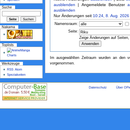
ausblenden
| Angemeldete Benutzer
a
Suche
ausblenden
Nur Änderungen seit
10:24, 8. Aug. 2026
Namensraum:
Nakama
Seite:
Zeige Änderungen auf Seiten, 
Toplists
Im ausgewählten Zeitraum wurden an den ve
vorgenommen.
Werkzeuge
RSS
Atom
Spezialseiten
Datenschutz
Über OPw