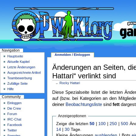
Navigation
Anmelden / Einloggen
Hauptseite
Aktuelle Kapitel
Änderungen an Seiten, di
Letzte Änderungen
Ausgezeichnete Artikel
Hattari“ verlinkt sind
Teambewerbung
←
Rocky Hattari
Zufällige Seite
Hilfe
Diese Spezialseite listet die letzten Änd
Community
auf (bzw. bei Kategorien an den Mitgliede
Einloggen
deiner
Beobachtungsliste
sind
fett
dargeste
Die Crew
Forum
Anzeigeoptionen
IRC-Chat
Zeige die letzten
50
|
100
|
250
|
500
Änd
Facebook
14
|
30
Tage.
Twitter
Kleine Änderungen
ausblenden
| Bots
e
Spenden