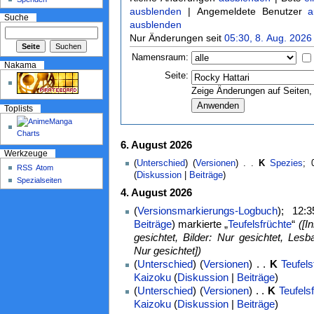
ausblenden
| Angemeldete Benutzer
a
Suche
ausblenden
Nur Änderungen seit
05:30, 8. Aug. 2026
Namensraum:
Nakama
Seite:
Zeige Änderungen auf Seiten, 
Toplists
6. August 2026
Werkzeuge
(
Unterschied
) (
Versionen
) . .
K
Spezies
‎;
RSS
Atom
(
Diskussion
|
Beiträge
)
Spezialseiten
4. August 2026
(
Versionsmarkierungs-Logbuch
); 12:
Beiträge
)
markierte „
Teufelsfrüchte
“
([I
gesichtet, Bilder: Nur gesichtet, Lesba
Nur gesichtet])
(
Unterschied
) (
Versionen
) . .
K
Teufels
Kaizoku
(
Diskussion
|
Beiträge
)
(
Unterschied
) (
Versionen
) . .
K
Teufels
Kaizoku
(
Diskussion
|
Beiträge
)