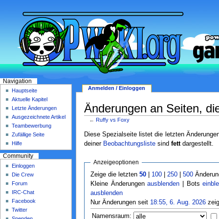
Navigation
Anmelden / Einloggen
Hauptseite
Aktuelle Kapitel
Änderungen an Seiten, die 
Letzte Änderungen
Ausgezeichnete Artikel
←
Ruffy vs Foxy
Teambewerbung
Diese Spezialseite listet die letzten Änderunge
Zufällige Seite
deiner
Beobachtungsliste
sind
fett
dargestellt.
Hilfe
Community
Anzeigeoptionen
Einloggen
Zeige die letzten
50
|
100
|
250
|
500
Änderung
Die Crew
Forum
Kleine Änderungen
ausblenden
| Bots
einbl
IRC-Chat
ausblenden
Facebook
Nur Änderungen seit
18:55, 6. Aug. 2026
zeig
Twitter
Namensraum:
Spenden