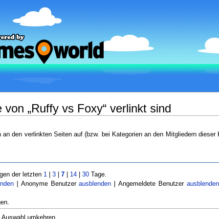
von „Ruffy vs Foxy“ verlinkt sind
n an den verlinkten Seiten auf (bzw. bei Kategorien an den Mitgliedern dieser 
en der letzten
1
|
3
|
7
|
14
|
30
Tage.
enden
| Anonyme Benutzer
ausblenden
| Angemeldete Benutzer
ausblende
en.
Auswahl umkehren