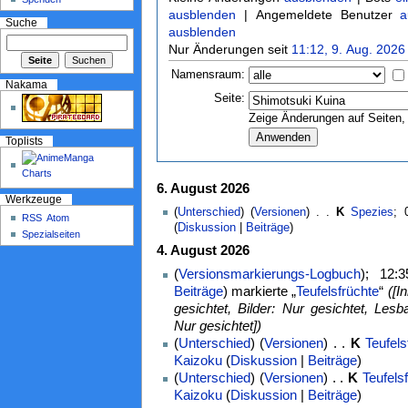
ausblenden
| Angemeldete Benutzer
a
Suche
ausblenden
Nur Änderungen seit
11:12, 9. Aug. 2026
Namensraum:
Nakama
Seite:
Zeige Änderungen auf Seiten, 
Toplists
6. August 2026
Werkzeuge
(
Unterschied
) (
Versionen
) . .
K
Spezies
‎;
RSS
Atom
(
Diskussion
|
Beiträge
)
Spezialseiten
4. August 2026
(
Versionsmarkierungs-Logbuch
); 12:
Beiträge
)
markierte „
Teufelsfrüchte
“
([I
gesichtet, Bilder: Nur gesichtet, Lesba
Nur gesichtet])
(
Unterschied
) (
Versionen
) . .
K
Teufels
Kaizoku
(
Diskussion
|
Beiträge
)
(
Unterschied
) (
Versionen
) . .
K
Teufels
Kaizoku
(
Diskussion
|
Beiträge
)