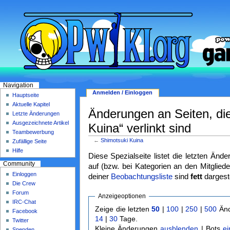
Navigation
Anmelden / Einloggen
Hauptseite
Aktuelle Kapitel
Änderungen an Seiten, di
Letzte Änderungen
Ausgezeichnete Artikel
Kuina“ verlinkt sind
Teambewerbung
←
Shimotsuki Kuina
Zufällige Seite
Hilfe
Diese Spezialseite listet die letzten Änd
Community
auf (bzw. bei Kategorien an den Mitgliede
Einloggen
deiner
Beobachtungsliste
sind
fett
dargeste
Die Crew
Forum
Anzeigeoptionen
IRC-Chat
Zeige die letzten
50
|
100
|
250
|
500
Änd
Facebook
14
|
30
Tage.
Twitter
Kleine Änderungen
ausblenden
| Bots
e
Spenden