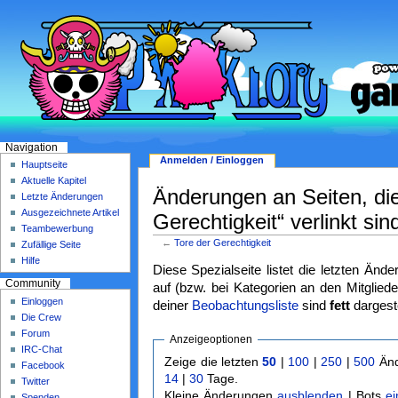
Navigation
Anmelden / Einloggen
Hauptseite
Aktuelle Kapitel
Änderungen an Seiten, die
Letzte Änderungen
Ausgezeichnete Artikel
Gerechtigkeit“ verlinkt sin
Teambewerbung
←
Tore der Gerechtigkeit
Zufällige Seite
Hilfe
Diese Spezialseite listet die letzten Änd
Community
auf (bzw. bei Kategorien an den Mitgliede
Einloggen
deiner
Beobachtungsliste
sind
fett
dargeste
Die Crew
Forum
Anzeigeoptionen
IRC-Chat
Zeige die letzten
50
|
100
|
250
|
500
Änd
Facebook
14
|
30
Tage.
Twitter
Kleine Änderungen
ausblenden
| Bots
e
Spenden