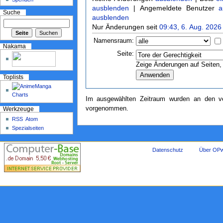
ausblenden
| Angemeldete Benutzer
a
Suche
ausblenden
Nur Änderungen seit
09:43, 6. Aug. 2026
Namensraum:
Nakama
Seite:
Zeige Änderungen auf Seiten, 
Toplists
Im ausgewählten Zeitraum wurden an den ve
vorgenommen.
Werkzeuge
RSS
Atom
Spezialseiten
Datenschutz
Über OPw