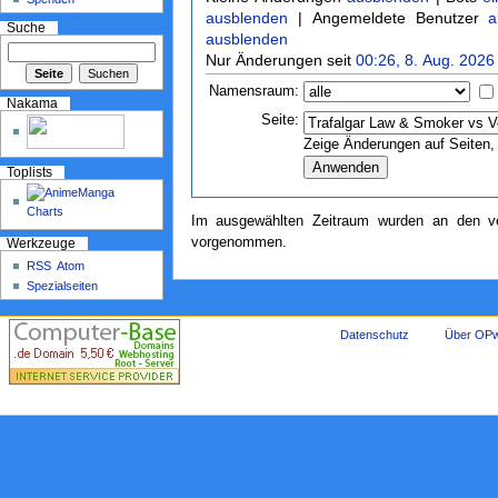
ausblenden
| Angemeldete Benutzer
a
Suche
ausblenden
Nur Änderungen seit
00:26, 8. Aug. 2026
Namensraum:
Nakama
Seite:
Zeige Änderungen auf Seiten, 
Toplists
Im ausgewählten Zeitraum wurden an den ve
vorgenommen.
Werkzeuge
RSS
Atom
Spezialseiten
Datenschutz
Über OPw