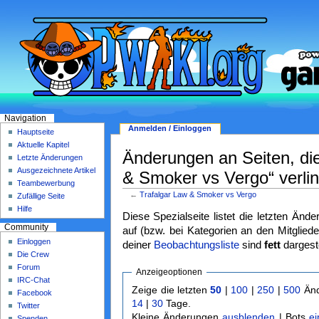
Navigation
Anmelden / Einloggen
Hauptseite
Aktuelle Kapitel
Änderungen an Seiten, die
Letzte Änderungen
Ausgezeichnete Artikel
& Smoker vs Vergo“ verlin
Teambewerbung
←
Trafalgar Law & Smoker vs Vergo
Zufällige Seite
Hilfe
Diese Spezialseite listet die letzten Änd
Community
auf (bzw. bei Kategorien an den Mitgliede
Einloggen
deiner
Beobachtungsliste
sind
fett
dargeste
Die Crew
Forum
Anzeigeoptionen
IRC-Chat
Zeige die letzten
50
|
100
|
250
|
500
Änd
Facebook
14
|
30
Tage.
Twitter
Kleine Änderungen
ausblenden
| Bots
e
Spenden