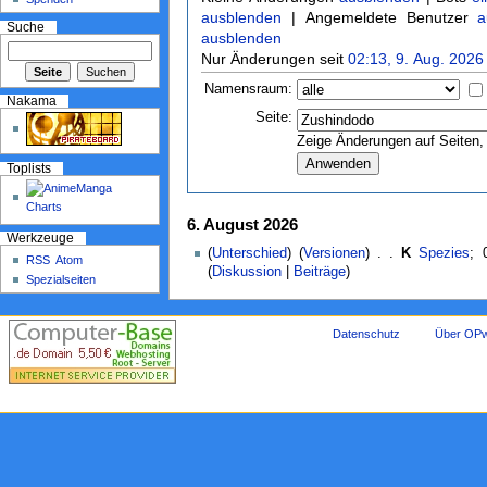
ausblenden
| Angemeldete Benutzer
a
Suche
ausblenden
Nur Änderungen seit
02:13, 9. Aug. 2026
Namensraum:
Nakama
Seite:
Zeige Änderungen auf Seiten, 
Toplists
6. August 2026
Werkzeuge
(
Unterschied
) (
Versionen
) . .
K
Spezies
‎;
RSS
Atom
(
Diskussion
|
Beiträge
)
Spezialseiten
Datenschutz
Über OPw