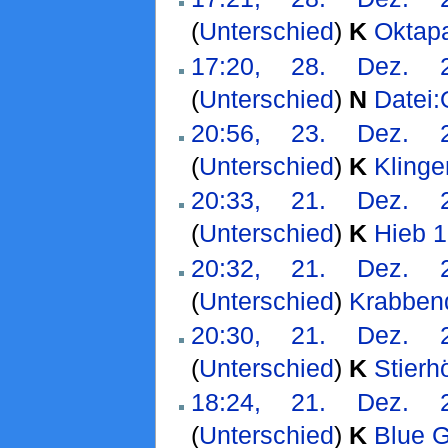
(
Unterschied
)
K
Oktap
17:20, 28. Dez. 
(
Unterschied
)
N
Datei:
20:56, 23. Dez. 
(
Unterschied
)
K
Klinge
20:33, 21. Dez. 
(
Unterschied
)
K
Hieb 
20:32, 21. Dez. 
(
Unterschied
)
Krabbend
20:30, 21. Dez. 
(
Unterschied
)
K
Stierh
18:24, 21. Dez. 
(
Unterschied
)
K
Blue G