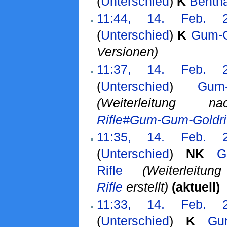
(
Unterschied
)
K
Benth
11:44, 14. Feb. 
(
Unterschied
)
K
Gum-G
Versionen)
11:37, 14. Feb. 
(
Unterschied
)
Gum-
(Weiterleitung
Rifle#Gum-Gum-Goldri
11:35, 14. Feb. 
(
Unterschied
)
N
K
G
Rifle
‎
(Weiterleitu
Rifle
erstellt)
(aktuell)
11:33, 14. Feb. 
(
Unterschied
)
K
Gu