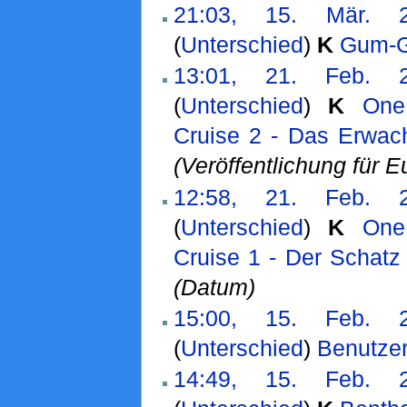
21:03, 15. Mär. 
(
Unterschied
)
K
Gum-G
13:01, 21. Feb. 
(
Unterschied
)
K
One
Cruise 2 - Das Erwac
(Veröffentlichung für E
12:58, 21. Feb. 
(
Unterschied
)
K
One
Cruise 1 - Der Schatz
(Datum)
15:00, 15. Feb. 
(
Unterschied
)
Benutzer
14:49, 15. Feb. 