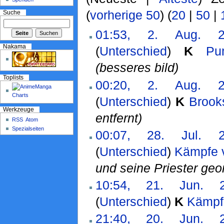
(
vorherige 50
) (
20
|
50
|
Suche
01:53, 2. Aug. 2
Nakama
(
Unterschied
)
K
Pu
(besseres bild)
Toplists
00:20, 2. Aug. 2
(
Unterschied
)
K
Brook
Werkzeuge
entfernt)
RSS
Atom
Spezialseiten
00:07, 28. Jul. 2
(
Unterschied
)
Kämpfe 
und seine Priester geo
10:54, 21. Jun. 
(
Unterschied
)
K
Kämpf
21:40, 20. Jun. 