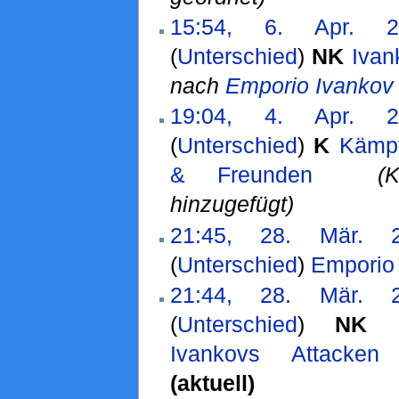
15:54, 6. Apr. 2
(
Unterschied
)
N
K
Ivan
nach
Emporio Ivankov
19:04, 4. Apr. 2
(
Unterschied
)
K
Kämpf
& Freunden
‎
(
hinzugefügt)
21:45, 28. Mär. 
(
Unterschied
)
Emporio
21:44, 28. Mär. 
(
Unterschied
)
N
K
Ivankovs Attacken
(aktuell)