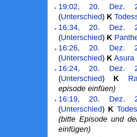
19:02, 20. Dez. 
(
Unterschied
)
K
Todess
16:34, 20. Dez. 
(
Unterschied
)
K
Panthe
16:26, 20. Dez. 
(
Unterschied
)
K
Asura
‎
16:24, 20. Dez. 
(
Unterschied
)
K
Ra
episode einfüen)
16:19, 20. Dez. 
(
Unterschied
)
K
Todes
(bitte Episode und 
einfügen)