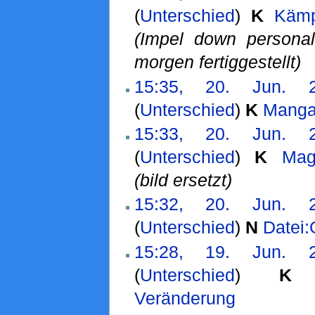
(
Unterschied
)
K
Kämp
(Impel down personal
morgen fertiggestellt)
15:35, 20. Jun. 
(
Unterschied
)
K
Manga
15:33, 20. Jun. 
(
Unterschied
)
K
Mag
(bild ersetzt)
15:32, 20. Jun. 
(
Unterschied
)
N
Datei:
15:28, 19. Jun. 
(
Unterschied
)
K
Veränderung
‎