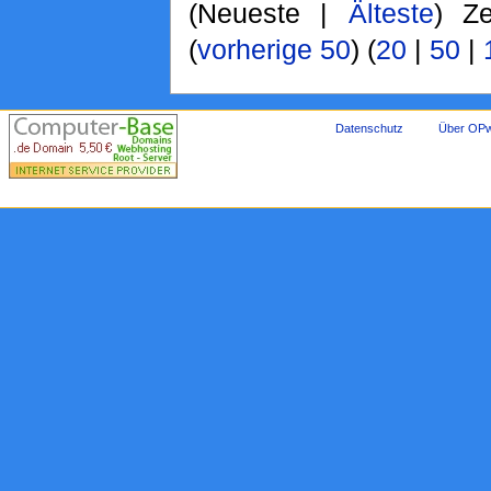
(Neueste |
Älteste
) Ze
(
vorherige 50
) (
20
|
50
|
Datenschutz
Über OPw