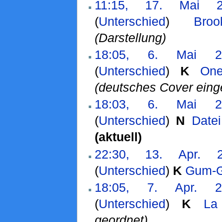
11:15, 17. Mai 2
(
Unterschied
)
Bro
(Darstellung)
18:05, 6. Mai 2
(
Unterschied
)
K
One
(deutsches Cover eing
18:03, 6. Mai 2
(
Unterschied
)
N
Datei
(aktuell)
22:30, 13. Apr. 
(
Unterschied
)
K
Gum-G
18:05, 7. Apr. 2
(
Unterschied
)
K
La
geordnet)