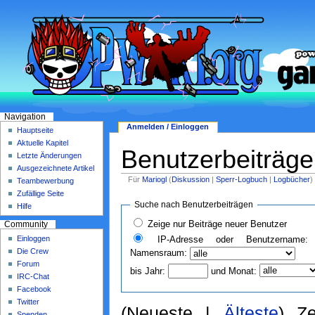
Navigation
Anmelden / Einloggen
Hauptseite
Aktuelle Kapitel
Benutzerbeiträge
Letzte Änderungen
Ausgezeichnete Artikel
Für
Mariogl
(
Diskussion
|
Sperr-Logbuch
|
Logbücher
)
Teambewerbung
Zufällige Seite
Suche nach Benutzerbeiträgen
Hilfe
Zeige nur Beiträge neuer Benutzer
Community
Einloggen
IP-Adresse oder Benutzername:
Die Crew
Namensraum:
Forum
bis Jahr:
und Monat:
IRC-Chat
Facebook
Twitter
(Neueste |
Älteste
) Ze
Spenden