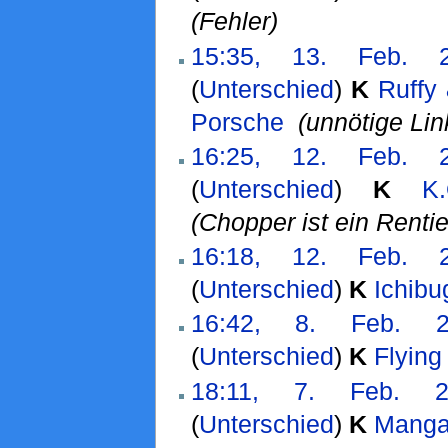
(Fehler)
15:35, 13. Feb. 
(
Unterschied
)
K
Ruffy
Porsche
‎
(unnötige Lin
16:25, 12. Feb. 
(
Unterschied
)
K
K
(Chopper ist ein Rentie
16:18, 12. Feb. 
(
Unterschied
)
K
Ichibu
16:42, 8. Feb. 2
(
Unterschied
)
K
Flyin
18:11, 7. Feb. 2
(
Unterschied
)
K
Manga