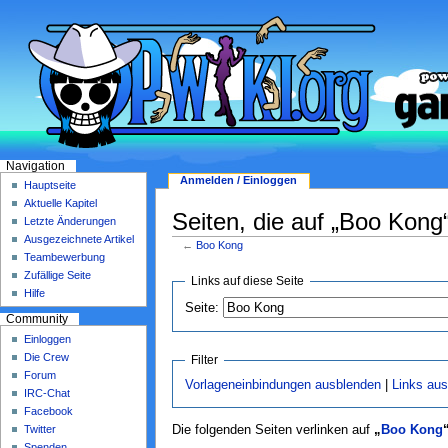
Navigation
Anmelden / Einloggen
Hauptseite
Aktuelle Kapitel
Seiten, die auf „Boo Kong“
Letzte Änderungen
Ausgezeichnete Artikel
←
Boo Kong
Teambewerbung
Zufällige Seite
Links auf diese Seite
Hilfe
Seite:
Community
Einloggen
Die Crew
Filter
Forum
Vorlageneinbindungen ausblenden
|
Links au
IRC-Chat
Facebook
Twitter
Die folgenden Seiten verlinken auf
„
Boo Kong
Spenden