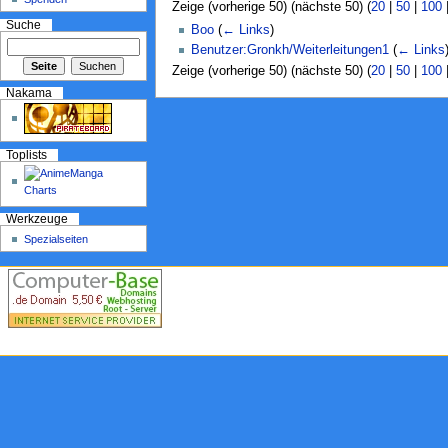
Zeige (vorherige 50) (nächste 50) (
20
|
50
|
100
Suche
Boo
(
← Links
)
Benutzer:Gronkh/Weiterleitungen1
(
← Links
Zeige (vorherige 50) (nächste 50) (
20
|
50
|
100
Nakama
Toplists
Werkzeuge
Spezialseiten