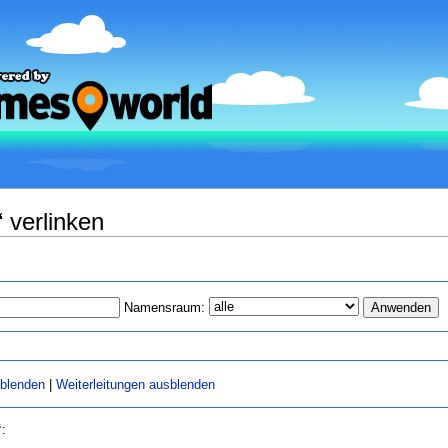
 verlinken
Namensraum:
sblenden
|
Weiterleitungen ausblenden
“
: