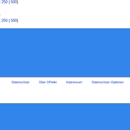
|
250
|
500
)
)
|
250
|
500
)
Datenschutz
Über OPwiki
Impressum
Datenschutz-Optionen