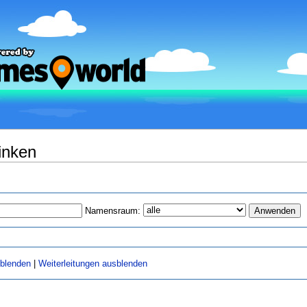
linken
Namensraum:
sblenden
|
Weiterleitungen ausblenden