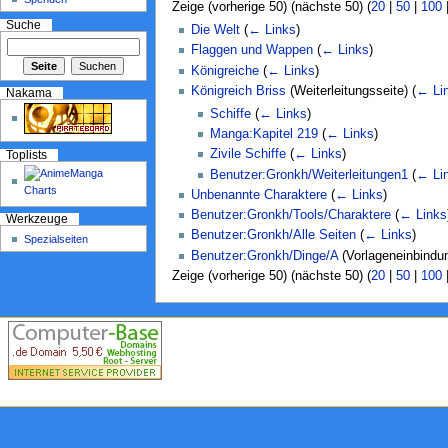
Zeige (vorherige 50) (nächste 50) (
20
|
50
|
100
Suche
Die Welt
(
← Links
)
Flaggen und Wappen
(
← Links
)
Königreiche
(
← Links
)
Königreich Briss
(Weiterleitungsseite)
(
← Li
Nakama
Schiffe
(
← Links
)
Manga:Kapitel 219
(
← Links
)
Zivile Schiffe
(
← Links
)
Toplists
Benutzer:Gronkh/Weiterleitungen1
(
← Li
Unbenannte Charaktere
(
← Links
)
Benutzer:Gronkh/Tools/Charaktere
(
← Links
Werkzeuge
Benutzer:Gronkh/Alle Seiten
(
← Links
)
Spezialseiten
Benutzer:Gronkh/Dinge/A
(Vorlageneinbindu
Zeige (vorherige 50) (nächste 50) (
20
|
50
|
100