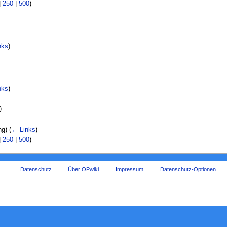
|
250
|
500
)
nks
)
nks
)
)
ng)
(
← Links
)
|
250
|
500
)
Datenschutz
Über OPwiki
Impressum
Datenschutz-Optionen