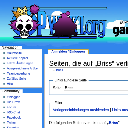
Navigation
Anmelden / Einloggen
Hauptseite
Aktuelle Kapitel
Seiten, die auf „Briss“ ver
Letzte Änderungen
Ausgezeichnete Artikel
←
Briss
Teambewerbung
Zufällige Seite
Links auf diese Seite
Hilfe
Seite:
Community
Einloggen
Die Crew
Filter
Forum
Vorlageneinbindungen ausblenden
|
Links au
IRC-Chat
Facebook
Twitter
Die folgenden Seiten verlinken auf
„
Briss
“
:
Spenden