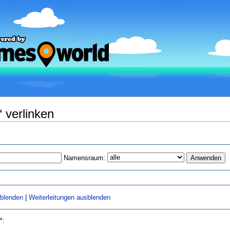
“ verlinken
Namensraum:
sblenden
|
Weiterleitungen ausblenden
“
: