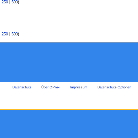
|
250
|
500
)
)
|
250
|
500
)
Datenschutz
Über OPwiki
Impressum
Datenschutz-Optionen