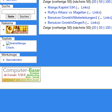
Zeige (vorherige 50) (nächste 50) (
20
|
50
|
100
Suche
Manga:Kapitel 534
(
← Links
)
Ruffys Allianz vs Magellan
(
← Links
)
Benutzer:Gronkh/Weiterleitungen1
(
← Links
Benutzer:Gronkh/Dinge/A
(
← Links
)
Nakama
Zeige (vorherige 50) (nächste 50) (
20
|
50
|
100
Toplists
Werkzeuge
Spezialseiten