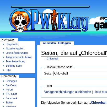
Navigation
Anmelden / Einloggen
Hauptseite
Aktuelle Kapitel
Seiten, die auf „Chloroball
Letzte Änderungen
Ausgezeichnete Artikel
←
Chloroball
Teambewerbung
Zufällige Seite
Links auf diese Seite
Hilfe
Seite:
Community
Einloggen
Die Crew
Filter
Forum
Vorlageneinbindungen ausblenden
|
Links au
IRC-Chat
Facebook
Twitter
Die folgenden Seiten verlinken auf
„
Chloroball
Spenden