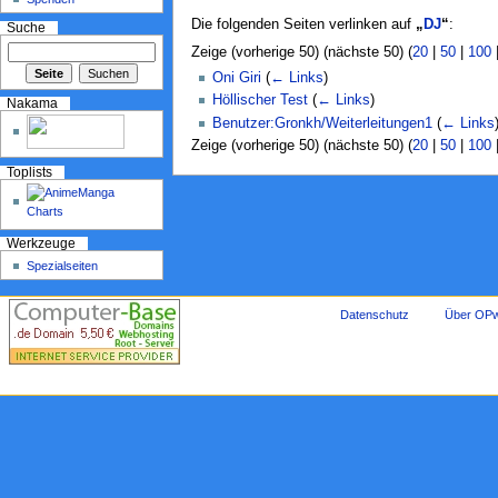
Die folgenden Seiten verlinken auf
„
DJ
“
:
Suche
Zeige (vorherige 50) (nächste 50) (
20
|
50
|
100
Oni Giri
(
← Links
)
Höllischer Test
(
← Links
)
Nakama
Benutzer:Gronkh/Weiterleitungen1
(
← Links
Zeige (vorherige 50) (nächste 50) (
20
|
50
|
100
Toplists
Werkzeuge
Spezialseiten
Datenschutz
Über OPw