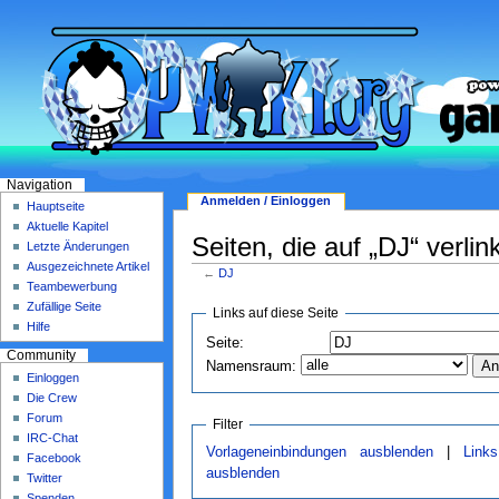
Navigation
Anmelden / Einloggen
Hauptseite
Aktuelle Kapitel
Seiten, die auf „DJ“ verlin
Letzte Änderungen
Ausgezeichnete Artikel
←
DJ
Teambewerbung
Zufällige Seite
Links auf diese Seite
Hilfe
Seite:
Community
Namensraum:
Einloggen
Die Crew
Forum
Filter
IRC-Chat
Vorlageneinbindungen ausblenden
|
Link
Facebook
ausblenden
Twitter
Spenden