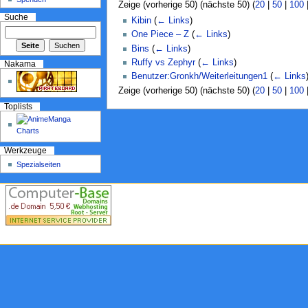
Zeige (vorherige 50) (nächste 50) (
20
|
50
|
100
Suche
Kibin
(
← Links
)
One Piece – Z
(
← Links
)
Bins
(
← Links
)
Ruffy vs Zephyr
(
← Links
)
Nakama
Benutzer:Gronkh/Weiterleitungen1
(
← Links
Zeige (vorherige 50) (nächste 50) (
20
|
50
|
100
Toplists
Werkzeuge
Spezialseiten