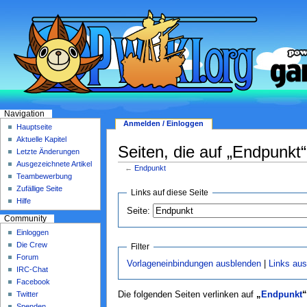
Navigation
Anmelden / Einloggen
Hauptseite
Aktuelle Kapitel
Seiten, die auf „Endpunkt“
Letzte Änderungen
Ausgezeichnete Artikel
←
Endpunkt
Teambewerbung
Zufällige Seite
Links auf diese Seite
Hilfe
Seite:
Community
Einloggen
Die Crew
Filter
Forum
Vorlageneinbindungen ausblenden
|
Links au
IRC-Chat
Facebook
Twitter
Die folgenden Seiten verlinken auf
„
Endpunkt
“
Spenden