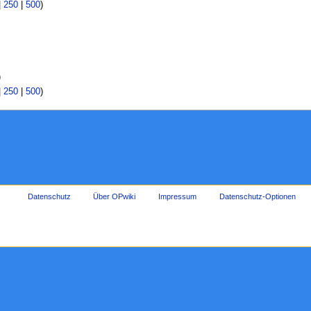
|
250
|
500
)
)
|
250
|
500
)
Datenschutz
Über OPwiki
Impressum
Datenschutz-Optionen