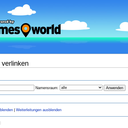
 verlinken
Namensraum:
sblenden
|
Weiterleitungen ausblenden
: