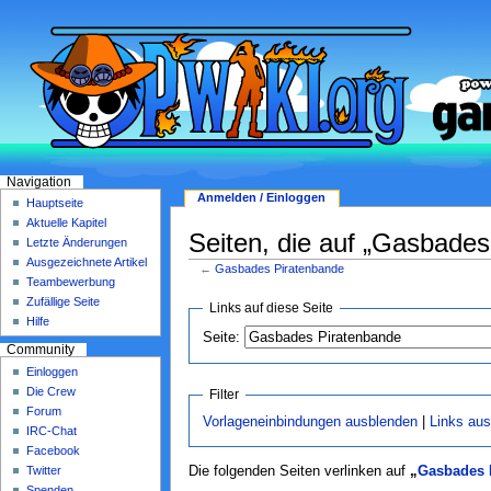
Navigation
Anmelden / Einloggen
Hauptseite
Aktuelle Kapitel
Seiten, die auf „Gasbades
Letzte Änderungen
Ausgezeichnete Artikel
←
Gasbades Piratenbande
Teambewerbung
Zufällige Seite
Links auf diese Seite
Hilfe
Seite:
Community
Einloggen
Die Crew
Filter
Forum
Vorlageneinbindungen ausblenden
|
Links au
IRC-Chat
Facebook
Twitter
Die folgenden Seiten verlinken auf
„
Gasbades 
Spenden