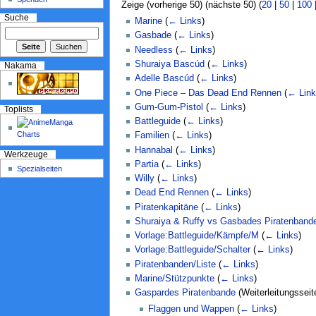
Zeige (vorherige 50) (nächste 50) (
20
|
50
|
100
Suche
Marine
(
← Links
)
Gasbade
(
← Links
)
Needless
(
← Links
)
Shuraiya Bascúd
(
← Links
)
Nakama
Adelle Bascúd
(
← Links
)
One Piece – Das Dead End Rennen
(
← Link
Gum-Gum-Pistol
(
← Links
)
Toplists
Battleguide
(
← Links
)
Familien
(
← Links
)
Hannabal
(
← Links
)
Werkzeuge
Partia
(
← Links
)
Spezialseiten
Willy
(
← Links
)
Dead End Rennen
(
← Links
)
Piratenkapitäne
(
← Links
)
Shuraiya & Ruffy vs Gasbades Piratenband
Vorlage:Battleguide/Kämpfe/M
(
← Links
)
Vorlage:Battleguide/Schalter
(
← Links
)
Piratenbanden/Liste
(
← Links
)
Marine/Stützpunkte
(
← Links
)
Gaspardes Piratenbande
(Weiterleitungsseit
Flaggen und Wappen
(
← Links
)