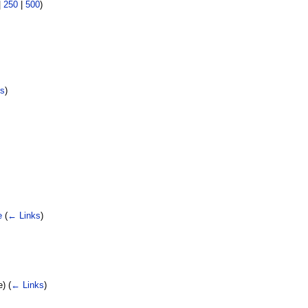
|
250
|
500
)
s
)
e
(
← Links
)
e)
(
← Links
)