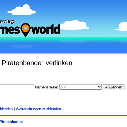
 Piratenbande“ verlinken
Namensraum:
sblenden
|
Weiterleitungen ausblenden
Piratenbande
“
: