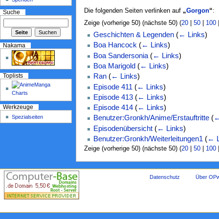
Die folgenden Seiten verlinken auf
„
Gorgon
“
:
Suche
Zeige (vorherige 50) (nächste 50) (
20
|
50
|
100
Geschichten & Legenden
(
← Links
)
Boa Hancock
(
← Links
)
Nakama
Boa Sandersonia
(
← Links
)
Boa Marigold
(
← Links
)
Ran
(
← Links
)
Toplists
Episode 411
(
← Links
)
Episode 413
(
← Links
)
Episode 414
(
← Links
)
Werkzeuge
Spezialseiten
Benutzer:Gronkh/Anime/Erstauftritte
(
←
Episodenübersicht
(
← Links
)
Benutzer:Gronkh/Weiterleitungen1
(
← L
Zeige (vorherige 50) (nächste 50) (
20
|
50
|
100
Datenschutz
Über OPw