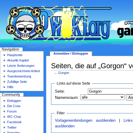
Navigation
Anmelden / Einloggen
Hauptseite
Aktuelle Kapitel
Seiten, die auf „Gorgon“ v
Letzte Änderungen
Ausgezeichnete Artikel
←
Gorgon
Teambewerbung
Zufällige Seite
Links auf diese Seite
Hilfe
Seite:
Community
Namensraum:
Einloggen
Die Crew
Forum
Filter
IRC-Chat
Vorlageneinbindungen ausblenden
|
Link
Facebook
ausblenden
Twitter
Spenden