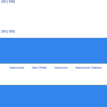
|
250
|
500
)
|
250
|
500
)
Datenschutz
Über OPwiki
Impressum
Datenschutz-Optionen