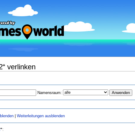
2“ verlinken
Namensraum:
sblenden
|
Weiterleitungen ausblenden
2
“
: