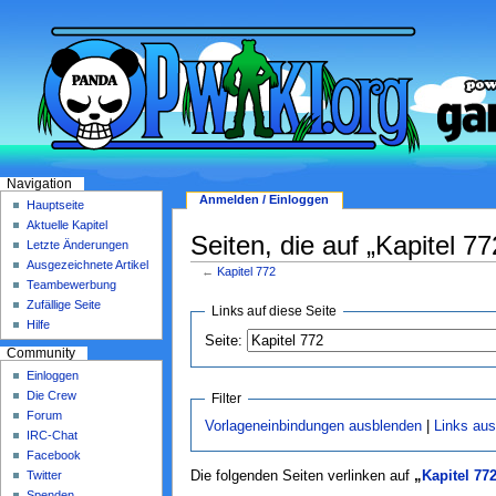
Navigation
Anmelden / Einloggen
Hauptseite
Aktuelle Kapitel
Seiten, die auf „Kapitel 77
Letzte Änderungen
Ausgezeichnete Artikel
←
Kapitel 772
Teambewerbung
Zufällige Seite
Links auf diese Seite
Hilfe
Seite:
Community
Einloggen
Die Crew
Filter
Forum
Vorlageneinbindungen ausblenden
|
Links au
IRC-Chat
Facebook
Twitter
Die folgenden Seiten verlinken auf
„
Kapitel 77
Spenden