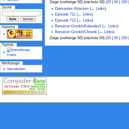
Zeige (vorherige 50) (nächste 50) (
20
|
50
|
100
Suche
Diamantes Attacken
(
← Links
)
Episode 711
(
← Links
)
Episode 712
(
← Links
)
Benutzer:Gronkh/Kalender2
(
← Links
)
Nakama
Benutzer:Gronkh/Chronik
(
← Links
)
Zeige (vorherige 50) (nächste 50) (
20
|
50
|
100
Toplists
Werkzeuge
Spezialseiten