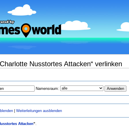
:Charlotte Nusstortes Attacken“ verlinken
Namensraum:
sblenden
|
Weiterleitungen ausblenden
Nusstortes Attacken
“
.