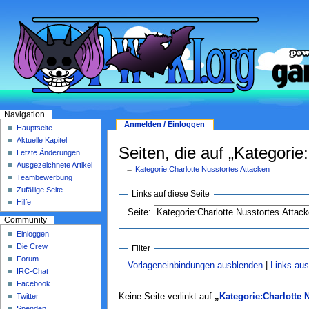
Navigation
Anmelden / Einloggen
Hauptseite
Aktuelle Kapitel
Seiten, die auf „Kategorie
Letzte Änderungen
Ausgezeichnete Artikel
←
Kategorie:Charlotte Nusstortes Attacken
Teambewerbung
Zufällige Seite
Links auf diese Seite
Hilfe
Seite:
Community
Einloggen
Die Crew
Filter
Forum
Vorlageneinbindungen ausblenden
|
Links au
IRC-Chat
Facebook
Twitter
Keine Seite verlinkt auf
„
Kategorie:Charlotte 
Spenden