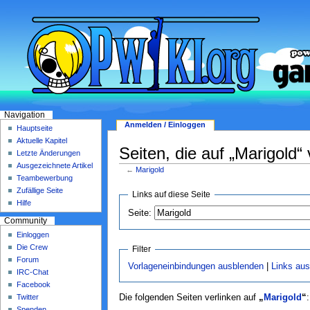
Navigation
Anmelden / Einloggen
Hauptseite
Aktuelle Kapitel
Seiten, die auf „Marigold“ 
Letzte Änderungen
Ausgezeichnete Artikel
←
Marigold
Teambewerbung
Zufällige Seite
Links auf diese Seite
Hilfe
Seite:
Community
Einloggen
Die Crew
Filter
Forum
Vorlageneinbindungen ausblenden
|
Links au
IRC-Chat
Facebook
Twitter
Die folgenden Seiten verlinken auf
„
Marigold
“
:
Spenden