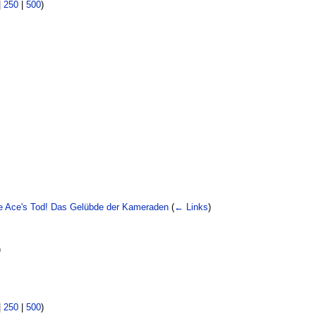
|
250
|
500
)
e Ace's Tod! Das Gelübde der Kameraden
(
← Links
)
)
|
250
|
500
)