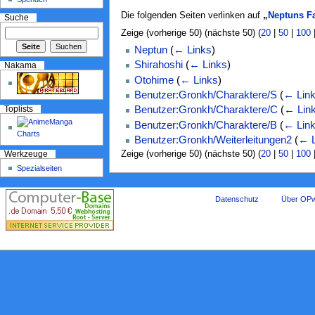
Die folgenden Seiten verlinken auf
„
Neptuns Fa
Suche
Zeige (vorherige 50) (nächste 50) (
20
|
50
|
100
Neptun
(
← Links
)
Shirahoshi
(
← Links
)
Nakama
Otohime
(
← Links
)
Benutzer:Gronkh/Charaktere/S
(
← Lin
Benutzer:Gronkh/Charaktere/C
(
← Lin
Toplists
Benutzer:Gronkh/Charaktere/B
(
← Lin
Benutzer:Gronkh/Weiterleitungen2
(
← L
Zeige (vorherige 50) (nächste 50) (
20
|
50
|
100
Werkzeuge
Spezialseiten
Datenschutz
Über OPw