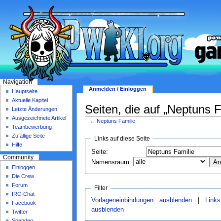
Navigation
Anmelden / Einloggen
Hauptseite
Aktuelle Kapitel
Seiten, die auf „Neptuns F
Letzte Änderungen
Ausgezeichnete Artikel
←
Neptuns Familie
Teambewerbung
Zufällige Seite
Links auf diese Seite
Hilfe
Seite:
Community
Namensraum:
Einloggen
Die Crew
Forum
Filter
IRC-Chat
Vorlageneinbindungen ausblenden
|
Link
Facebook
ausblenden
Twitter
Spenden