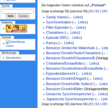
Die folgenden Seiten verlinken auf
„
Pinhead
“
:
Suche
Zeige (vorherige 50) (nächste 50) (
20
|
50
|
100
Sandy Island
(
← Links
)
Synchronisation
(
← Links
)
Nakama
Filler-Episoden
(
← Links
)
Charaktere
(
← Links
)
Episode 099
(
← Links
)
Toplists
Kamyu
(
← Links
)
Benutzer:Jimbei the Waleshark
(
← Lin
Benutzer:Gronkh/Tools/Charaktere
(
← 
Werkzeuge
Spezialseiten
Benutzer:Gronkh/Charaktere/B
(Vorlag
Charaktere/Erstauftritte
(
← Links
)
Benutzer:Gronkh/Anime/Erstauftritte
(
←
Episodenübersicht
(
← Links
)
Benutzer:Gronkh/Dinge/A
(
← Links
)
Benutzer:Gronkh/Alle Seiten2
(
← Links
Benutzer:Gronkh/Bilder
(Vorlageneinbi
Deutsche Synchronsprecher
(
← Links
)
Japanische Synchronsprecher
(
← Link
Zeige (vorherige 50) (nächste 50) (
20
|
50
|
100