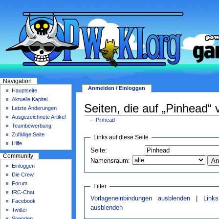
Navigation
Anmelden / Einloggen
Hauptseite
Aktuelle Kapitel
Seiten, die auf „Pinhead“ 
Letzte Änderungen
Ausgezeichnete Artikel
←
Pinhead
Teambewerbung
Zufällige Seite
Links auf diese Seite
Hilfe
Seite:
Community
Namensraum:
Einloggen
Die Crew
Forum
Filter
IRC-Chat
Vorlageneinbindungen ausblenden
|
Link
Facebook
ausblenden
Twitter
Spenden