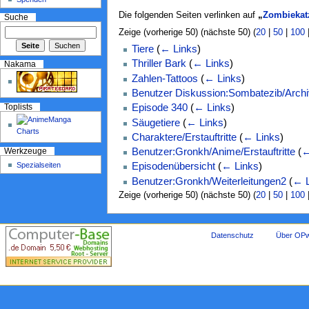
Die folgenden Seiten verlinken auf
„
Zombiekat
Suche
Zeige (vorherige 50) (nächste 50) (
20
|
50
|
100
Tiere
(
← Links
)
Thriller Bark
(
← Links
)
Nakama
Zahlen-Tattoos
(
← Links
)
Benutzer Diskussion:Sombatezib/Arch
Episode 340
(
← Links
)
Toplists
Säugetiere
(
← Links
)
Charaktere/Erstauftritte
(
← Links
)
Benutzer:Gronkh/Anime/Erstauftritte
(
←
Werkzeuge
Spezialseiten
Episodenübersicht
(
← Links
)
Benutzer:Gronkh/Weiterleitungen2
(
← L
Zeige (vorherige 50) (nächste 50) (
20
|
50
|
100
Datenschutz
Über OPw