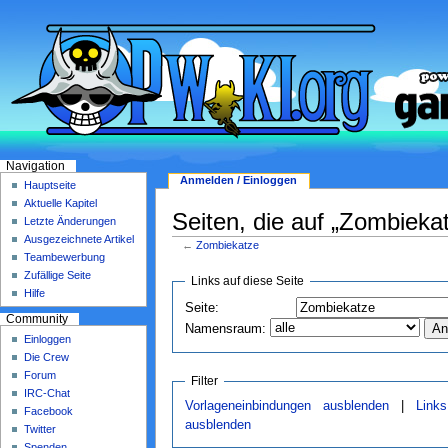
Navigation
Anmelden / Einloggen
Hauptseite
Aktuelle Kapitel
Seiten, die auf „Zombiekat
Letzte Änderungen
Ausgezeichnete Artikel
←
Zombiekatze
Teambewerbung
Zufällige Seite
Links auf diese Seite
Hilfe
Seite:
Community
Namensraum:
Einloggen
Die Crew
Forum
Filter
IRC-Chat
Vorlageneinbindungen ausblenden
|
Link
Facebook
ausblenden
Twitter
Spenden