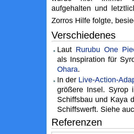
aufgehalten und letztli
Zorros Hilfe folgte, besie
Verschiedenes
Laut
Rurubu One Pie
als Inspiration für Sy
Ohara
.
In der
Live-Action-Ada
größere Insel. Syrop 
Schiffsbau und Kaya d
Schiffswerft. Siehe au
Referenzen