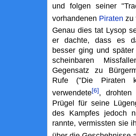
und folgen seiner "Trad
vorhandenen
Piraten
zu 
Genau dies tat Lysop sei
er dachte, dass es d
besser ging und später
scheinbaren Missfal
Gegensatz zu Bürgerm
Rufe ("Die Piraten 
[6]
verwendete
, drohten
Prügel für seine Lügen
des Kampfes jedoch ni
rannte, vermissten sie 
über die Geschehnisse 