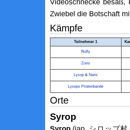
Videoschnecke besaß, 
Zwiebel die Botschaft mi
Kämpfe
Teilnehmer 1
Ka
Ruffy
Zorro
Lysop
&
Nami
Lysops Piratenbande
Orte
Syrop
Syrop
(jap. シロップ村, S