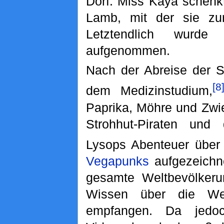
Dorf. Miss Kaya schenkt
Lamb, mit der sie zur
Letztendlich wurd
aufgenommen.
Nach der Abreise der S
[8
dem Medizinstudium,
Paprika, Möhre und Zwie
Strohhut-Piraten und 
Lysops Abenteuer über
Vegapunks
aufgezeich
gesamte Weltbevölkeru
Wissen über die Wel
empfangen. Da jedo