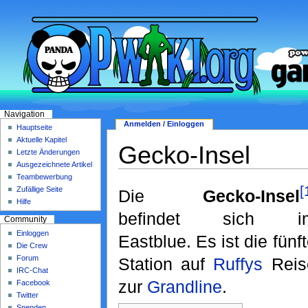
Navigation
Anmelden / Einloggen
Hauptseite
Aktuelle Kapitel
Gecko-Insel
Letzte Änderungen
Ausgezeichnete Artikel
Teambewerbung
[
Zufällige Seite
Die
Gecko-Insel
Hilfe
befindet sich i
Community
Einloggen
Eastblue. Es ist die fünf
Die Crew
Forum
Station auf
Ruffys
Reis
IRC-Chat
zur
Grandline
.
Facebook
Twitter
Spenden