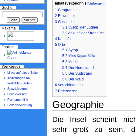
Inhaltsverzeichnis
[
Verbergen
]
Suche
1
Geographie
2
Bewohner
3
Geschichte
3.1
Lysop, der Lügner
Nakama
3.2
Ankunft der Strohhüte
4
Kämpfe
5
Orte
Toplists
5.1
Syrop
5.2
Miss Kayas Villa
5.3
Meshi
Werkzeuge
5.4
Der Nordstrand
Links auf diese Seite
5.5
Der Südstrand
Änderungen an
5.6
Der Wald
verlinkten Seiten
6
Verschiedenes
Spezialseiten
7
Referenzen
Druckversion
Permanentlink
Geographie
Seitenbewertung
Die Insel scheint nich
sehr groß zu sein, d